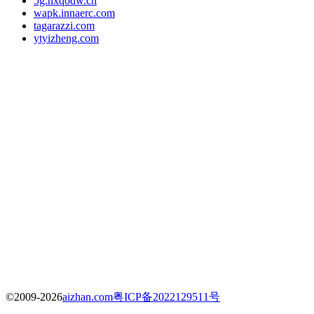
5g.hxqodw.cn
wapk.innaerc.com
tagarazzi.com
ytyizheng.com
©2009-2026
aizhan.com
粤ICP备2022129511号