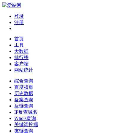
登录
注册
首页
工具
大数据
排行榜
客户端
网站统计
综合查询
百度权重
历史数据
备案查询
反链查询
IP反查域名
Whois查询
关键词挖掘
友链查询