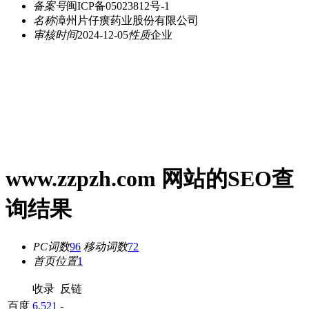
备案号
闽ICP备05023812号-1
名称
漳州片仔癀药业股份有限公司
审核时间
2024-12-05
性质
企业
www.zzpzh.com 网站的SEO查
询结果
PC词数
96
移动词数
72
首页位置
1
收录
反链
百度
6,521
-