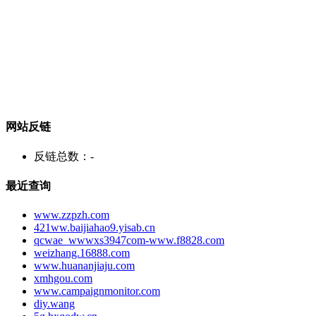
网站反链
反链总数：
-
最近查询
www.zzpzh.com
421ww.baijiahao9.yisab.cn
qcwae_wwwxs3947com-www.f8828.com
weizhang.16888.com
www.huananjiaju.com
xmhgou.com
www.campaignmonitor.com
diy.wang