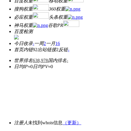
百度权重
移动权重
搜狗权重
360权重
必应权重
头条权重
神马权重
谷歌PR
百度检测
今日收录
-
一周
2
一月
16
首页内链
92
出站链接
2
反链
-
世界排名
638,978
国内排名
-
日均IP≈
0
日均PV≈
0
注册人
未找到whois信息
（更新）