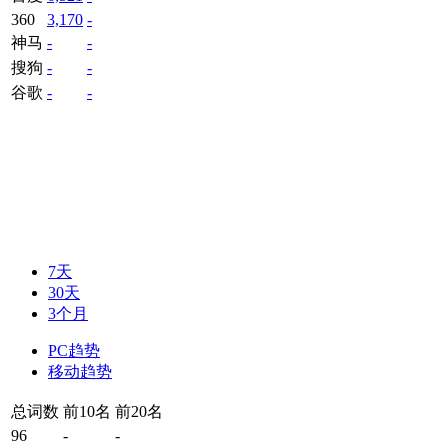
360
3,170
-
神马
-
-
搜狗
-
-
谷歌
-
-
7天
30天
3个月
PC趋势
移动趋势
总词数
前10名
前20名
96
-
-