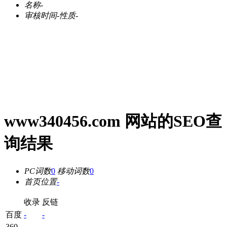
名称
-
审核时间
-
性质
-
www340456.com 网站的SEO查
询结果
PC词数
0
移动词数
0
首页位置
-
收录
反链
百度
-
-
360
-
-