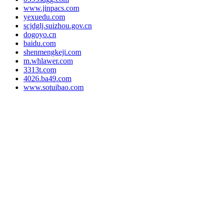
www.jinpacs.com
yexuedu.com
scjdglj.suizhou.gov.cn
dogoyo.cn
baidu.com
shenmengkeji.com
m.whlawer.com
3313t.com
4026.ba49.com
www.sotuibao.com