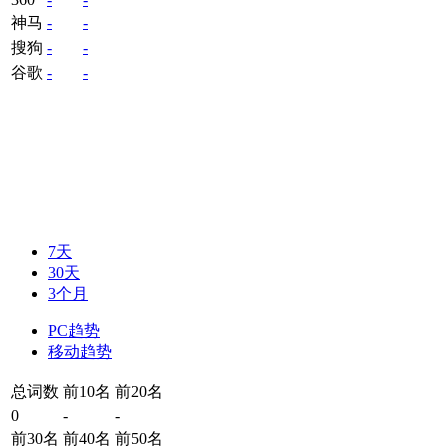
神马
-
-
搜狗
-
-
谷歌
-
-
7天
30天
3个月
PC趋势
移动趋势
总词数
前10名
前20名
0
-
-
前30名
前40名
前50名