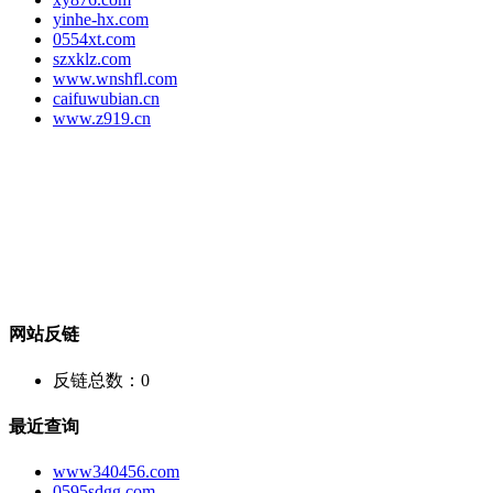
yinhe-hx.com
0554xt.com
szxklz.com
www.wnshfl.com
caifuwubian.cn
www.z919.cn
网站反链
反链总数：
0
最近查询
www340456.com
0595sdgg.com