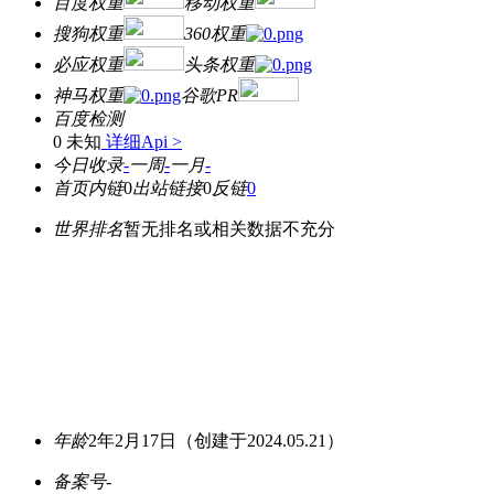
百度权重
移动权重
搜狗权重
360权重
必应权重
头条权重
神马权重
谷歌PR
百度检测
0 未知
详细Api >
今日收录
-
一周
-
一月
-
首页内链
0
出站链接
0
反链
0
世界排名
暂无排名或相关数据不充分
年龄
2年2月17日
（创建于2024.05.21）
备案号
-