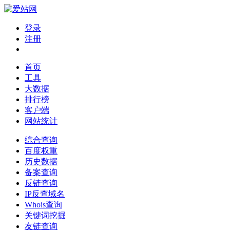
登录
注册
首页
工具
大数据
排行榜
客户端
网站统计
综合查询
百度权重
历史数据
备案查询
反链查询
IP反查域名
Whois查询
关键词挖掘
友链查询