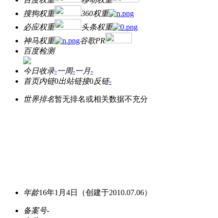
搜狗权重
360权重
必应权重
头条权重
神马权重
谷歌PR
百度检测
今日收录
-
一周
-
一月
-
首页内链
0
出站链接
0
反链
-
世界排名
暂无排名或相关数据不充分
年龄
16年1月4日
（创建于2010.07.06）
备案号
-