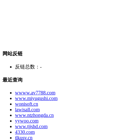
网站反链
反链总数：
-
最近查询
wwww.av7788.com
www.miyugushi.com
wonisoft.cn
lawisall.com
www.ntzhongda.cn
yywoo.com
www.tjjshd.com
4330.com
tlkusv.cn