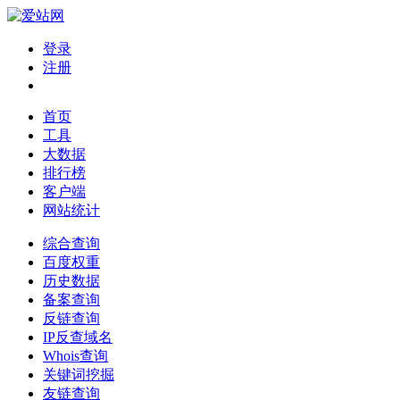
登录
注册
首页
工具
大数据
排行榜
客户端
网站统计
综合查询
百度权重
历史数据
备案查询
反链查询
IP反查域名
Whois查询
关键词挖掘
友链查询