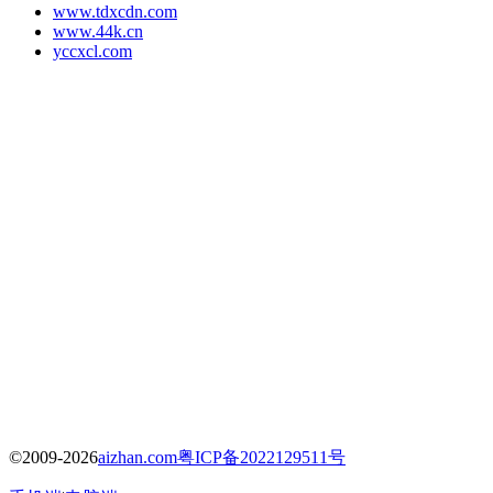
www.tdxcdn.com
www.44k.cn
yccxcl.com
©2009-2026
aizhan.com
粤ICP备2022129511号