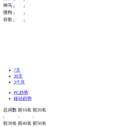
神马
-
-
搜狗
-
-
谷歌
-
-
7天
30天
3个月
PC趋势
移动趋势
总词数
前10名
前20名
-
-
-
前30名
前40名
前50名