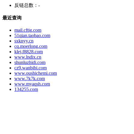
反链总数：
-
最近查询
mail.cftig.com
51qian.taobao.com
sxknyy.cn
cq.moerlong.com
klej.f8828.com
www.lndix.cn
shunluzhidi.com
cz9.wanbibi.com
www.oushichemi.com
www.7k7k.com
www.myaqsh.com
134255.com