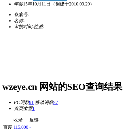
年龄
15年10月11日
（创建于2010.09.29）
备案号
-
名称
-
审核时间
-
性质
-
wzeye.cn 网站的SEO查询结果
PC词数
91
移动词数
87
首页位置
1
收录
反链
百度
115,000
-