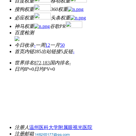
百度权重
移动权重
搜狗权重
360权重
必应权重
头条权重
神马权重
谷歌PR
百度检测
今日收录
-
一周
12
一月
50
首页内链
285
出站链接
5
反链
-
世界排名
872,183
国内排名
-
日均IP≈
0
日均PV≈
0
注册人
温州医科大学附属眼视光医院
注册邮箱