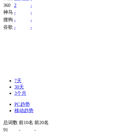
360
2
-
神马
-
-
搜狗
-
-
谷歌
-
-
7天
30天
3个月
PC趋势
移动趋势
总词数
前10名
前20名
91
-
-