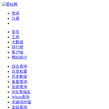
登录
注册
首页
工具
大数据
排行榜
客户端
网站统计
综合查询
百度权重
历史数据
备案查询
反链查询
IP反查域名
Whois查询
关键词挖掘
友链查询