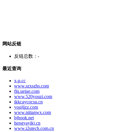
网站反链
反链总数：
-
最近查询
x-p.cc
www.szxszhs.com
flq.ueiue.com
www.520youzi.com
ikkcaycocsu.cn
youjlizz.com
www.nitianwx.com
bjbook.net
hengyayikj.cn
www.i2utech.com.cn