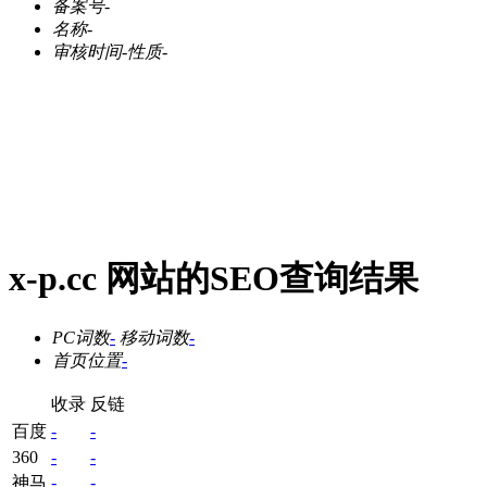
备案号
-
名称
-
审核时间
-
性质
-
x-p.cc 网站的SEO查询结果
PC词数
-
移动词数
-
首页位置
-
收录
反链
百度
-
-
360
-
-
神马
-
-