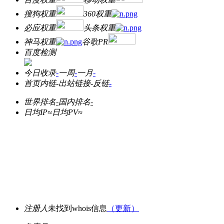
搜狗权重
360权重
必应权重
头条权重
神马权重
谷歌PR
百度检测
今日收录
-
一周
-
一月
-
首页内链
-
出站链接
-
反链
-
世界排名
-
国内排名
-
日均IP≈
日均PV≈
注册人
未找到whois信息
（更新）