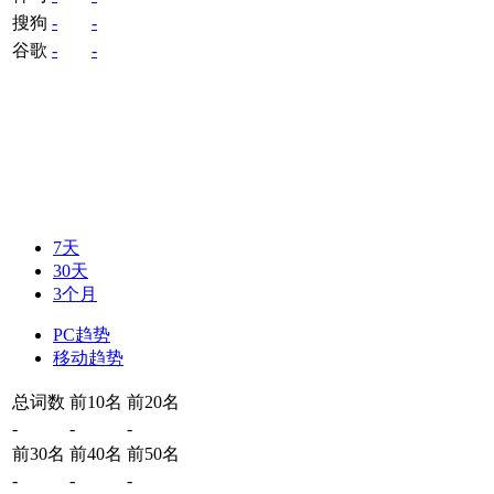
搜狗
-
-
谷歌
-
-
7天
30天
3个月
PC趋势
移动趋势
总词数
前10名
前20名
-
-
-
前30名
前40名
前50名
-
-
-