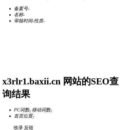
备案号
-
名称
-
审核时间
-
性质
-
x3rlr1.baxii.cn 网站的SEO查
询结果
PC词数
-
移动词数
-
首页位置
-
收录
反链