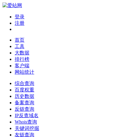
登录
注册
首页
工具
大数据
排行榜
客户端
网站统计
综合查询
百度权重
历史数据
备案查询
反链查询
IP反查域名
Whois查询
关键词挖掘
友链查询