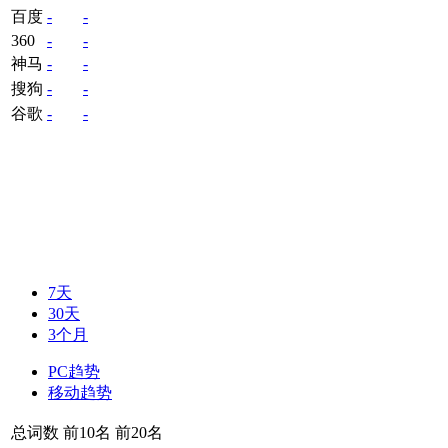
百度
-
-
360
-
-
神马
-
-
搜狗
-
-
谷歌
-
-
7天
30天
3个月
PC趋势
移动趋势
总词数
前10名
前20名