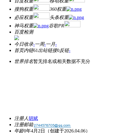
百度权重
移动权重
搜狗权重
360权重
必应权重
头条权重
神马权重
谷歌PR
百度检测
今日收录
-
一周
-
一月
-
首页内链
61
出站链接
0
反链
-
世界排名
暂无排名或相关数据不充分
注册人
胡斌
注册邮箱
年龄
0年4月2日
（创建于2026.04.06）