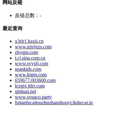
网站反链
反链总数：
-
最近查询
x3rlr1.baxii.cn
www.nixijzzs.com
zhyqm.com
t.cj.sina.com.cn
www.syysfj.com
seankids.com
www.ktgm.com
659677.003600.com
lczgjx.jdzj.com
qishuai.net
www.svqaco.party
fujianfucaitouzhuzhanshouyi.liuhecai.in