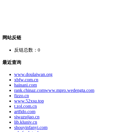
网站反链
反链总数：
0
最近查询
www.doulaiwan.org
xbfw.com.cn
hainani.com
rank.chinaz.comwww.mpro.wedengta.com
fizzo.cn
www.52xsu.top
t.zol.com.cn
artfido.com
siwazujiao.cn
lib.kluniv.cn
shouyinfanyi.com