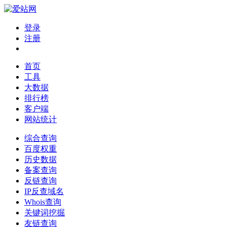
登录
注册
首页
工具
大数据
排行榜
客户端
网站统计
综合查询
百度权重
历史数据
备案查询
反链查询
IP反查域名
Whois查询
关键词挖掘
友链查询