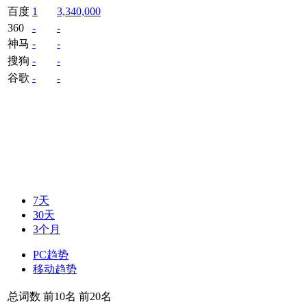
百度
1
3,340,000
360
-
-
神马
-
-
搜狗
-
-
谷歌
-
-
7天
30天
3个月
PC趋势
移动趋势
总词数
前10名
前20名