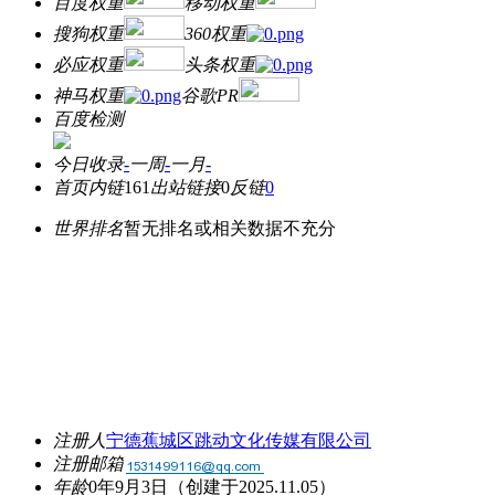
百度权重
移动权重
搜狗权重
360权重
必应权重
头条权重
神马权重
谷歌PR
百度检测
今日收录
-
一周
-
一月
-
首页内链
161
出站链接
0
反链
0
世界排名
暂无排名或相关数据不充分
注册人
宁德蕉城区跳动文化传媒有限公司
注册邮箱
年龄
0年9月3日
（创建于2025.11.05）