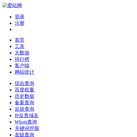
登录
注册
首页
工具
大数据
排行榜
客户端
网站统计
综合查询
百度权重
历史数据
备案查询
反链查询
IP反查域名
Whois查询
关键词挖掘
友链查询