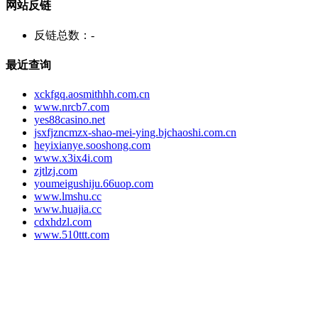
网站反链
反链总数：
-
最近查询
xckfgq.aosmithhh.com.cn
www.nrcb7.com
yes88casino.net
jsxfjzncmzx-shao-mei-ying.bjchaoshi.com.cn
heyixianye.sooshong.com
www.x3ix4i.com
zjtlzj.com
youmeigushiju.66uop.com
www.lmshu.cc
www.huajia.cc
cdxhdzl.com
www.510ttt.com