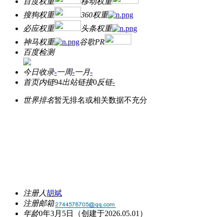
百度权重
移动权重
搜狗权重
360权重
必应权重
头条权重
神马权重
谷歌PR
百度检测
今日收录
-
一周
-
一月
-
首页内链
94
出站链接
0
反链
-
世界排名
暂无排名或相关数据不充分
注册人
胡斌
注册邮箱
年龄
0年3月5日
（创建于2026.05.01）