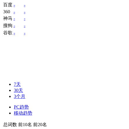
百度
-
-
360
-
-
神马
-
-
搜狗
-
-
谷歌
-
-
7天
30天
3个月
PC趋势
移动趋势
总词数
前10名
前20名