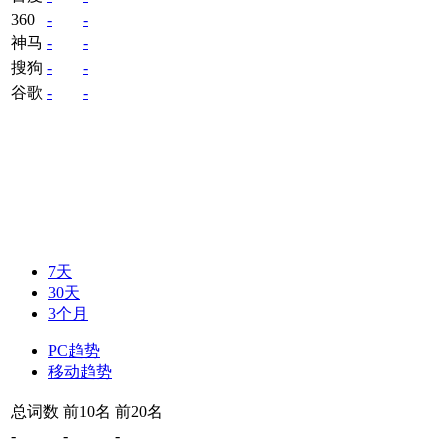
360
-
-
神马
-
-
搜狗
-
-
谷歌
-
-
7天
30天
3个月
PC趋势
移动趋势
总词数
前10名
前20名
-
-
-