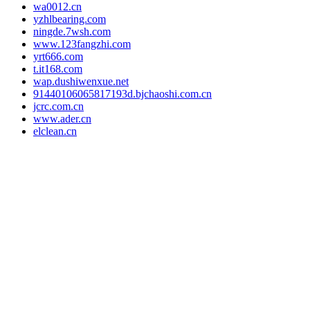
wa0012.cn
yzhlbearing.com
ningde.7wsh.com
www.123fangzhi.com
yrt666.com
t.it168.com
wap.dushiwenxue.net
91440106065817193d.bjchaoshi.com.cn
jcrc.com.cn
www.ader.cn
elclean.cn