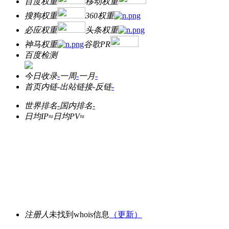
百度权重
移动权重
搜狗权重
360权重
必应权重
头条权重
神马权重
谷歌PR
百度检测
今日收录
-
一周
-
一月
-
首页内链
-
出站链接
-
反链
-
世界排名
-
国内排名
-
日均IP≈
日均PV≈
注册人
未找到whois信息
（更新）