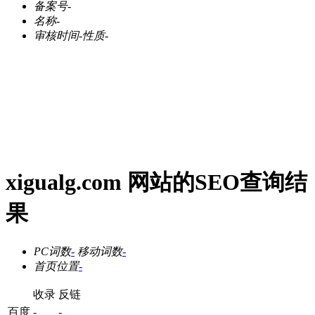
备案号
-
名称
-
审核时间
-
性质
-
xigualg.com 网站的SEO查询结
果
PC词数
-
移动词数
-
首页位置
-
收录
反链
百度
-
-