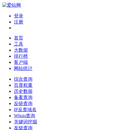
登录
注册
首页
工具
大数据
排行榜
客户端
网站统计
综合查询
百度权重
历史数据
备案查询
反链查询
IP反查域名
Whois查询
关键词挖掘
友链查询