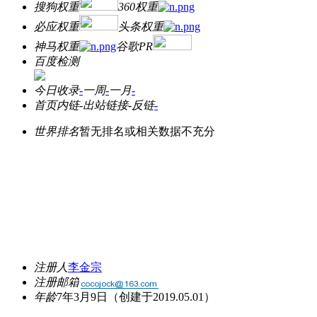
搜狗权重
360权重
必应权重
头条权重
神马权重
谷歌PR
百度检测
今日收录
-
一周
-
一月
-
首页内链
-
出站链接
-
反链
-
世界排名
暂无排名或相关数据不充分
注册人
李金宗
注册邮箱
年龄
7年3月9日
（创建于2019.05.01）