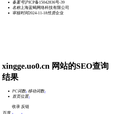
备案号
沪ICP备15042836号-39
名称
上海蓝蝎网络科技有限公司
审核时间
2024-11-18
性质
企业
xingge.uo0.cn 网站的SEO查询
结果
PC词数
-
移动词数
-
首页位置
-
收录
反链
百度
-
-