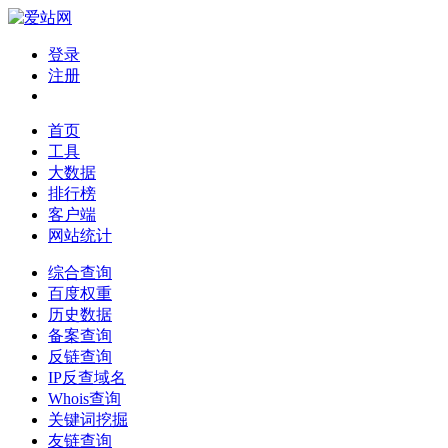
登录
注册
首页
工具
大数据
排行榜
客户端
网站统计
综合查询
百度权重
历史数据
备案查询
反链查询
IP反查域名
Whois查询
关键词挖掘
友链查询