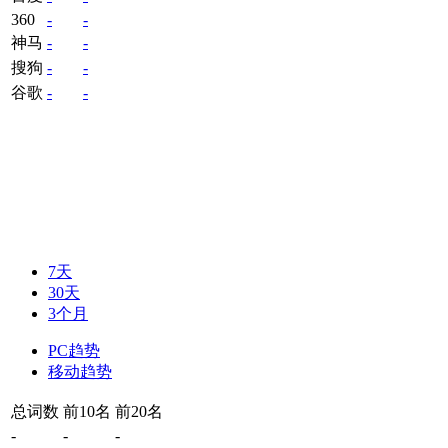
360
-
-
神马
-
-
搜狗
-
-
谷歌
-
-
7天
30天
3个月
PC趋势
移动趋势
总词数
前10名
前20名
-
-
-