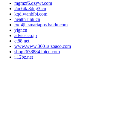
mgmzf6.qzywt.com
2oe6ik.8dng3.cn
kqd.wanbibi.com
health-link.cn
rxq4jh.smartapps.baidu.com
yigr.cn
advics.co.jp
et88.net
www.www.3601a.zoaco.com
shop2638884.ibicn.com
i.12bz.net