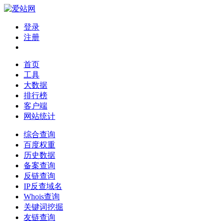
登录
注册
首页
工具
大数据
排行榜
客户端
网站统计
综合查询
百度权重
历史数据
备案查询
反链查询
IP反查域名
Whois查询
关键词挖掘
友链查询