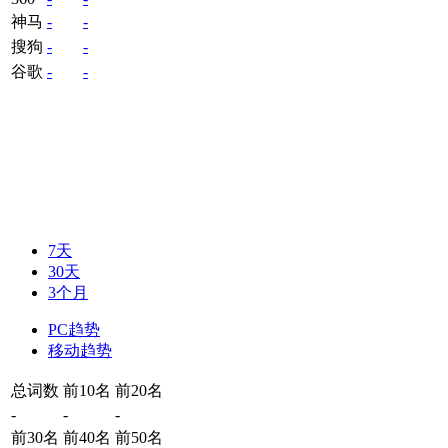
神马
-
-
搜狗
-
-
谷歌
-
-
7天
30天
3个月
PC趋势
移动趋势
总词数
前10名
前20名
-
-
-
前30名
前40名
前50名