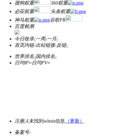
搜狗权重
360权重
必应权重
头条权重
神马权重
谷歌PR
百度检测
今日收录
-
一周
-
一月
-
首页内链
-
出站链接
-
反链
-
世界排名
-
国内排名
-
日均IP≈
日均PV≈
注册人
未找到whois信息
（更新）
备案号
-