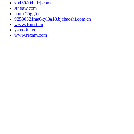
zh450404.jdzj.com
sthtlaw.com
parqr.55gg5.cn
92530321ma6kyl8a18.bjchaoshi.com.cn
www.16mst.cn
ysmotk.live
www.rexam.com