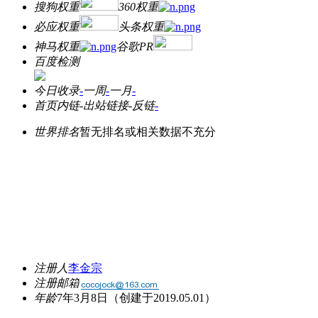
搜狗权重
360权重
必应权重
头条权重
神马权重
谷歌PR
百度检测
今日收录
-
一周
-
一月
-
首页内链
-
出站链接
-
反链
-
世界排名
暂无排名或相关数据不充分
注册人
李金宗
注册邮箱
年龄
7年3月8日
（创建于2019.05.01）