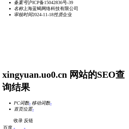
备案号
沪ICP备15042836号-39
名称
上海蓝蝎网络科技有限公司
审核时间
2024-11-18
性质
企业
xingyuan.uo0.cn 网站的SEO查
询结果
PC词数
-
移动词数
-
首页位置
-
收录
反链
百度
-
-