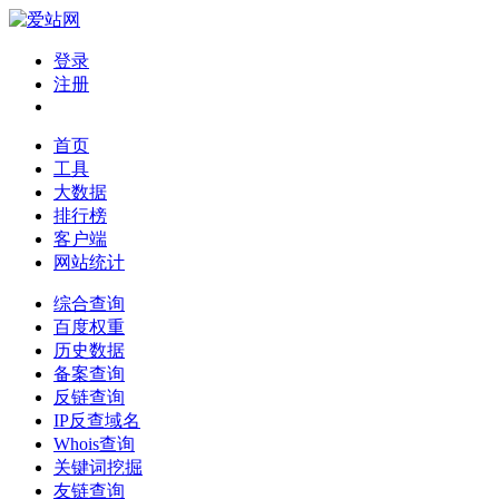
登录
注册
首页
工具
大数据
排行榜
客户端
网站统计
综合查询
百度权重
历史数据
备案查询
反链查询
IP反查域名
Whois查询
关键词挖掘
友链查询