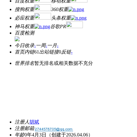
百度权重
移动权重
搜狗权重
360权重
必应权重
头条权重
神马权重
谷歌PR
百度检测
今日收录
-
一周
-
一月
-
首页内链
61
出站链接
0
反链
-
世界排名
暂无排名或相关数据不充分
注册人
胡斌
注册邮箱
年龄
0年4月3日
（创建于2026.04.06）