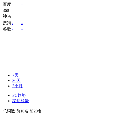
百度
-
-
360
-
-
神马
-
-
搜狗
-
-
谷歌
-
-
7天
30天
3个月
PC趋势
移动趋势
总词数
前10名
前20名