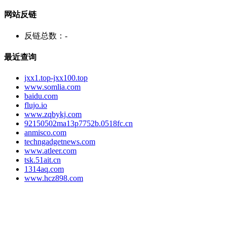
网站反链
反链总数：
-
最近查询
jxx1.top-jxx100.top
www.somlia.com
baidu.com
flujo.io
www.zqbykj.com
92150502ma13p7752b.0518fc.cn
anmisco.com
techngadgetnews.com
www.atleer.com
tsk.51ait.cn
1314aq.com
www.hcz898.com