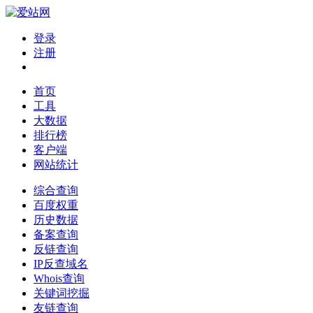
登录
注册
首页
工具
大数据
排行榜
客户端
网站统计
综合查询
百度权重
历史数据
备案查询
反链查询
IP反查域名
Whois查询
关键词挖掘
友链查询