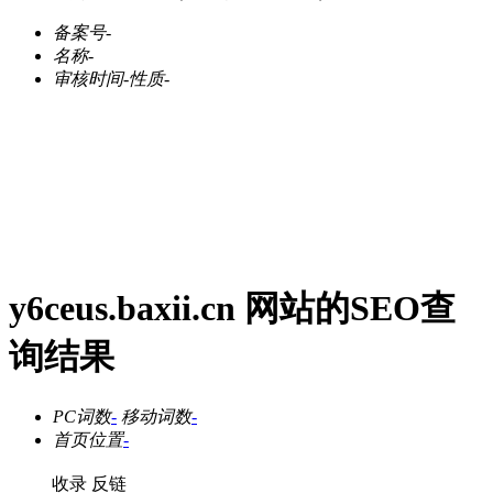
备案号
-
名称
-
审核时间
-
性质
-
y6ceus.baxii.cn 网站的SEO查
询结果
PC词数
-
移动词数
-
首页位置
-
收录
反链