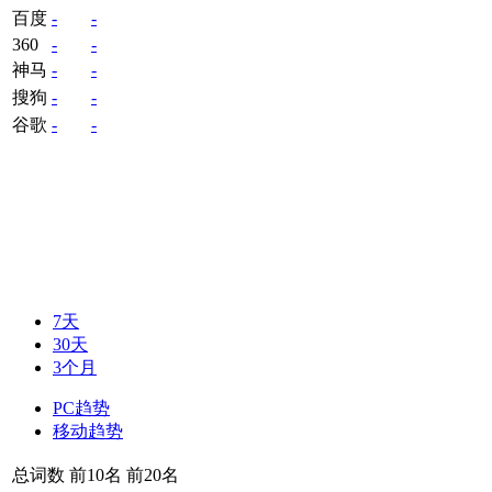
百度
-
-
360
-
-
神马
-
-
搜狗
-
-
谷歌
-
-
7天
30天
3个月
PC趋势
移动趋势
总词数
前10名
前20名