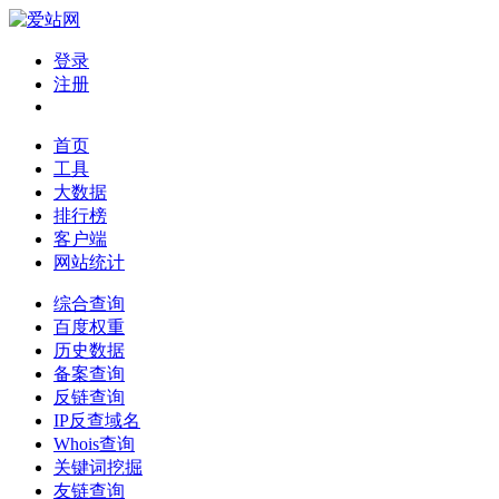
登录
注册
首页
工具
大数据
排行榜
客户端
网站统计
综合查询
百度权重
历史数据
备案查询
反链查询
IP反查域名
Whois查询
关键词挖掘
友链查询