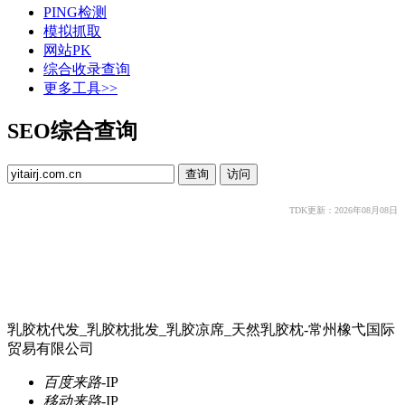
PING检测
模拟抓取
网站PK
综合收录查询
更多工具>>
SEO综合查询
TDK更新：2026年08月08日
乳胶枕代发_乳胶枕批发_乳胶凉席_天然乳胶枕-常州橡弋国际
贸易有限公司
百度来路
-
IP
移动来路
-
IP