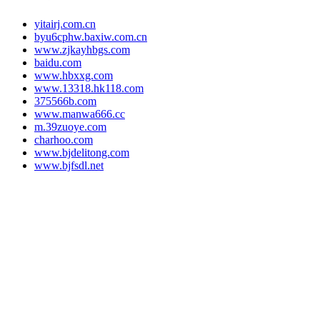
yitairj.com.cn
byu6cphw.baxiw.com.cn
www.zjkayhbgs.com
baidu.com
www.hbxxg.com
www.13318.hk118.com
375566b.com
www.manwa666.cc
m.39zuoye.com
charhoo.com
www.bjdelitong.com
www.bjfsdl.net