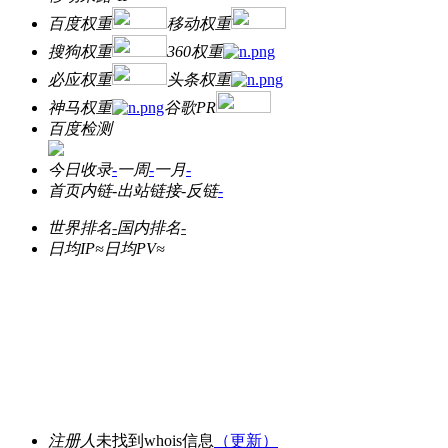
百度权重
移动权重
搜狗权重
360权重
必应权重
头条权重
神马权重
谷歌PR
百度检测
今日收录
-
一周
-
一月
-
首页内链
-
出站链接
-
反链
-
世界排名
-
国内排名
-
日均IP≈
日均PV≈
注册人
未找到whois信息
（更新）