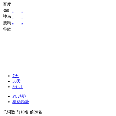
百度
-
-
360
-
-
神马
-
-
搜狗
-
-
谷歌
-
-
7天
30天
3个月
PC趋势
移动趋势
总词数
前10名
前20名