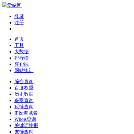
登录
注册
首页
工具
大数据
排行榜
客户端
网站统计
综合查询
百度权重
历史数据
备案查询
反链查询
IP反查域名
Whois查询
关键词挖掘
友链查询