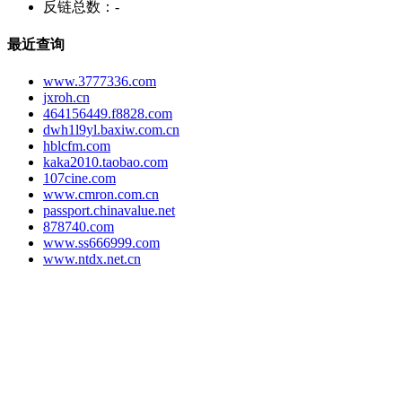
反链总数：
-
最近查询
www.3777336.com
jxroh.cn
464156449.f8828.com
dwh1l9yl.baxiw.com.cn
hblcfm.com
kaka2010.taobao.com
107cine.com
www.cmron.com.cn
passport.chinavalue.net
878740.com
www.ss666999.com
www.ntdx.net.cn