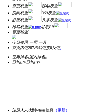
百度权重
移动权重
搜狗权重
360权重
必应权重
头条权重
神马权重
谷歌PR
百度检测
今日收录
-
一周
-
一月
-
首页内链
287
出站链接
0
反链
-
世界排名
-
国内排名
-
日均IP≈
日均PV≈
注册人
未找到whois信息
（更新）