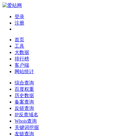
登录
注册
首页
工具
大数据
排行榜
客户端
网站统计
综合查询
百度权重
历史数据
备案查询
反链查询
IP反查域名
Whois查询
关键词挖掘
友链查询