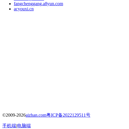
fangchenggang.a8yun.com
acyouxi.cn
©2009-2026
aizhan.com
粤ICP备2022129511号
手机端
|
电脑端