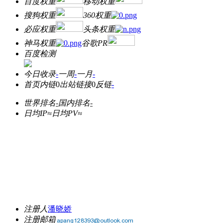
百度权重
移动权重
搜狗权重
360权重
必应权重
头条权重
神马权重
谷歌PR
百度检测
今日收录
-
一周
-
一月
-
首页内链
0
出站链接
0
反链
-
世界排名
-
国内排名
-
日均IP≈
日均PV≈
注册人
潘晓娇
注册邮箱