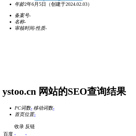
年龄
2年6月5日
（创建于2024.02.03）
备案号
-
名称
-
审核时间
-
性质
-
ystoo.cn 网站的SEO查询结果
PC词数
-
移动词数
-
首页位置
-
收录
反链
百度
-
-