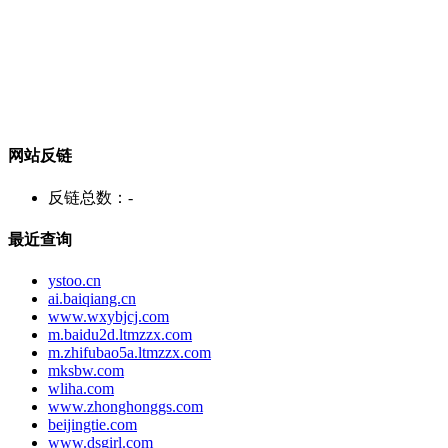
网站反链
反链总数：
-
最近查询
ystoo.cn
ai.baiqiang.cn
www.wxybjcj.com
m.baidu2d.ltmzzx.com
m.zhifubao5a.ltmzzx.com
mksbw.com
wliha.com
www.zhonghonggs.com
beijingtie.com
www.dsgirl.com