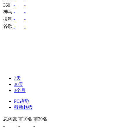
360
-
-
神马
-
-
搜狗
-
-
谷歌
-
-
7天
30天
3个月
PC趋势
移动趋势
总词数
前10名
前20名
-
-
-