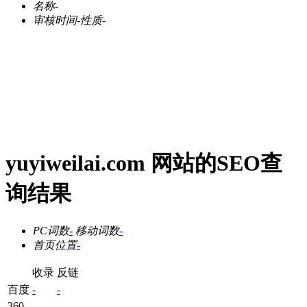
名称
-
审核时间
-
性质
-
yuyiweilai.com 网站的SEO查
询结果
PC词数
-
移动词数
-
首页位置
-
收录
反链
百度
-
-
360
-
-