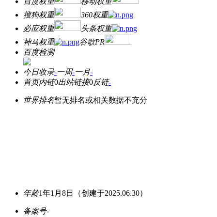
百度权重
移动权重
搜狗权重
360权重
必应权重
头条权重
神马权重
谷歌PR
百度检测
今日收录
-
一周
-
一月
-
首页内链
0
出站链接
0
反链
-
世界排名
暂无排名或相关数据不充分
年龄
1年1月8日
（创建于2025.06.30）
备案号
-