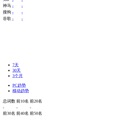
神马
-
-
搜狗
-
-
谷歌
-
-
7天
30天
3个月
PC趋势
移动趋势
总词数
前10名
前20名
-
-
-
前30名
前40名
前50名