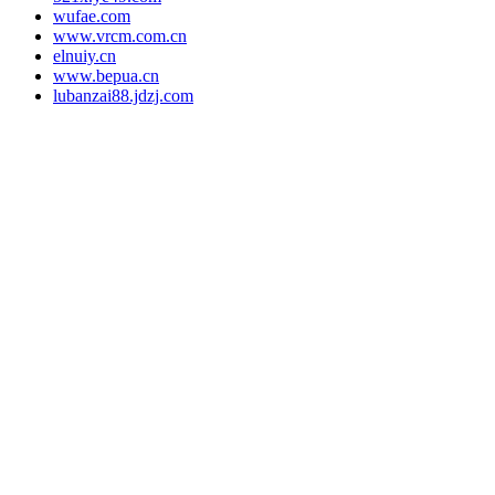
wufae.com
www.vrcm.com.cn
elnuiy.cn
www.bepua.cn
lubanzai88.jdzj.com