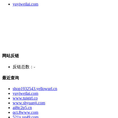
yuyiweilai.com
网站反链
反链总数：
-
最近查询
shop1932543.yellowurl.cn
yuyiweilai.com
www.tuigirl.co
www.shyuanji.com
ai8tc2p5.cn
qct.8www.com
521x.ye49.com