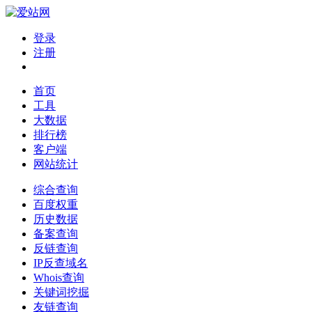
登录
注册
首页
工具
大数据
排行榜
客户端
网站统计
综合查询
百度权重
历史数据
备案查询
反链查询
IP反查域名
Whois查询
关键词挖掘
友链查询