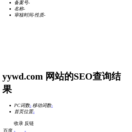
备案号
-
名称
-
审核时间
-
性质
-
yywd.com 网站的SEO查询结
果
PC词数
-
移动词数
-
首页位置
-
收录
反链
百度
-
-