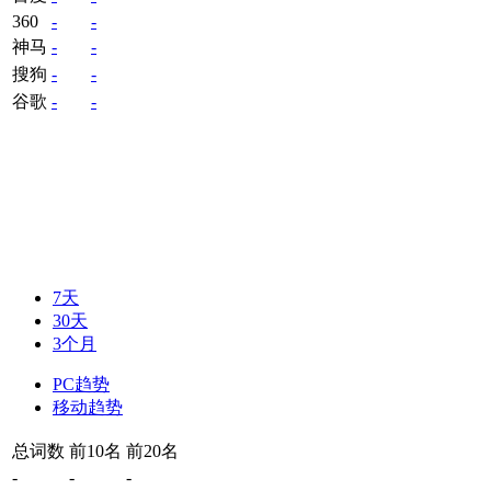
360
-
-
神马
-
-
搜狗
-
-
谷歌
-
-
7天
30天
3个月
PC趋势
移动趋势
总词数
前10名
前20名
-
-
-