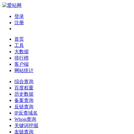
登录
注册
首页
工具
大数据
排行榜
客户端
网站统计
综合查询
百度权重
历史数据
备案查询
反链查询
IP反查域名
Whois查询
关键词挖掘
友链查询