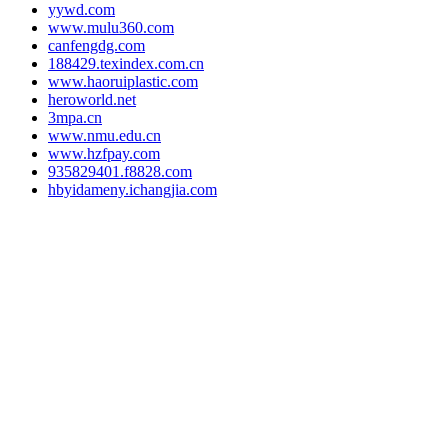
yywd.com
www.mulu360.com
canfengdg.com
188429.texindex.com.cn
www.haoruiplastic.com
heroworld.net
3mpa.cn
www.nmu.edu.cn
www.hzfpay.com
935829401.f8828.com
hbyidameny.ichangjia.com