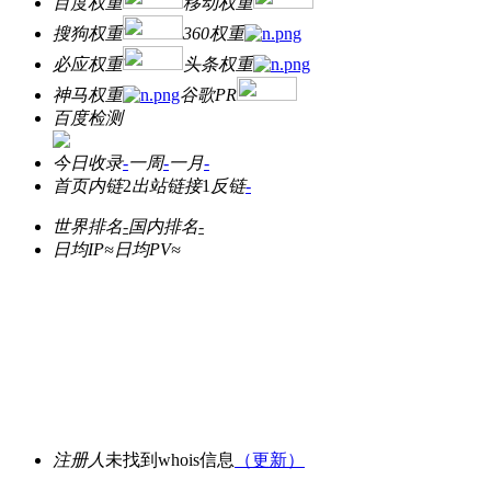
百度权重
移动权重
搜狗权重
360权重
必应权重
头条权重
神马权重
谷歌PR
百度检测
今日收录
-
一周
-
一月
-
首页内链
2
出站链接
1
反链
-
世界排名
-
国内排名
-
日均IP≈
日均PV≈
注册人
未找到whois信息
（更新）