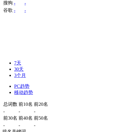
搜狗
-
-
谷歌
-
-
7天
30天
3个月
PC趋势
移动趋势
总词数
前10名
前20名
-
-
-
前30名
前40名
前50名
-
-
-
排名关键词