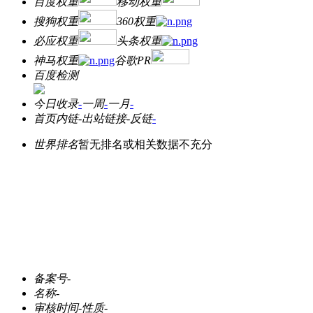
百度权重
移动权重
搜狗权重
360权重
必应权重
头条权重
神马权重
谷歌PR
百度检测
今日收录
-
一周
-
一月
-
首页内链
-
出站链接
-
反链
-
世界排名
暂无排名或相关数据不充分
备案号
-
名称
-
审核时间
-
性质
-