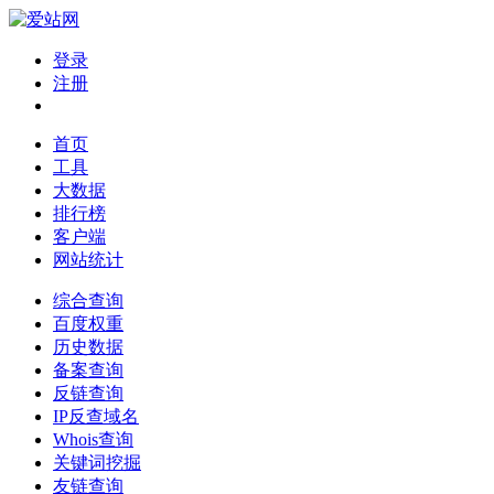
登录
注册
首页
工具
大数据
排行榜
客户端
网站统计
综合查询
百度权重
历史数据
备案查询
反链查询
IP反查域名
Whois查询
关键词挖掘
友链查询