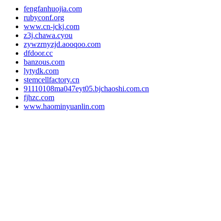
fengfanhuojia.com
rubyconf.org
www.cn-jckj.com
z3j.chawa.cyou
zywzrnyzjd.aooqoo.com
dfdoor.cc
banzous.com
lytydk.com
stemcellfactory.cn
91110108ma047eyt05.bjchaoshi.com.cn
fjhzc.com
www.haominyuanlin.com