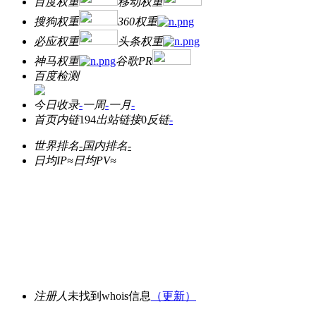
百度权重
移动权重
搜狗权重
360权重
必应权重
头条权重
神马权重
谷歌PR
百度检测
今日收录
-
一周
-
一月
-
首页内链
194
出站链接
0
反链
-
世界排名
-
国内排名
-
日均IP≈
日均PV≈
注册人
未找到whois信息
（更新）