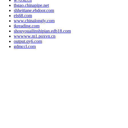
w703d.cn
tbgao.chinapipe.net
shheitiane.ebdoor.com
els68.com
www.chinalongly.com
tkreading.com
shouyouailinshipian.edb18.com
wwwww.m1.poxvn.cn
output.qy6.com
gdmccl.com