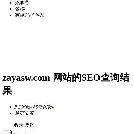
备案号
-
名称
-
审核时间
-
性质
-
zayasw.com 网站的SEO查询结
果
PC词数
-
移动词数
-
首页位置
-
收录
反链
百度
-
-