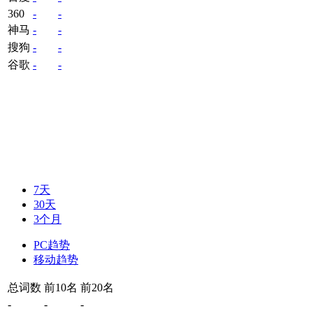
360
-
-
神马
-
-
搜狗
-
-
谷歌
-
-
7天
30天
3个月
PC趋势
移动趋势
总词数
前10名
前20名
-
-
-