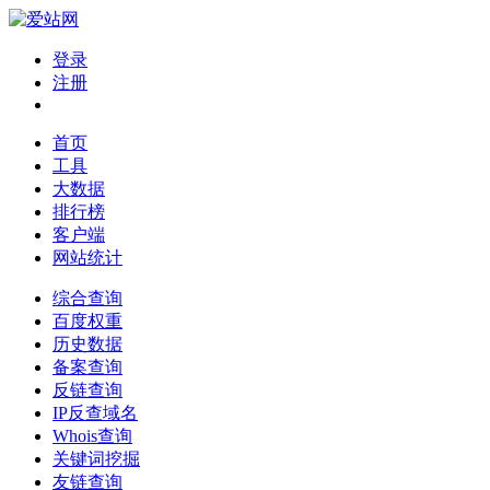
登录
注册
首页
工具
大数据
排行榜
客户端
网站统计
综合查询
百度权重
历史数据
备案查询
反链查询
IP反查域名
Whois查询
关键词挖掘
友链查询