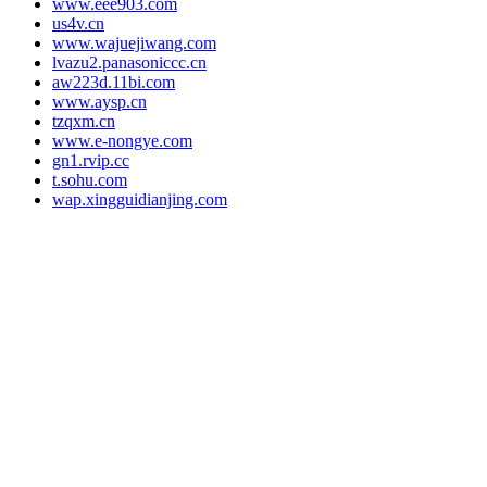
www.eee903.com
us4v.cn
www.wajuejiwang.com
lvazu2.panasoniccc.cn
aw223d.11bi.com
www.aysp.cn
tzqxm.cn
www.e-nongye.com
gn1.rvip.cc
t.sohu.com
wap.xingguidianjing.com