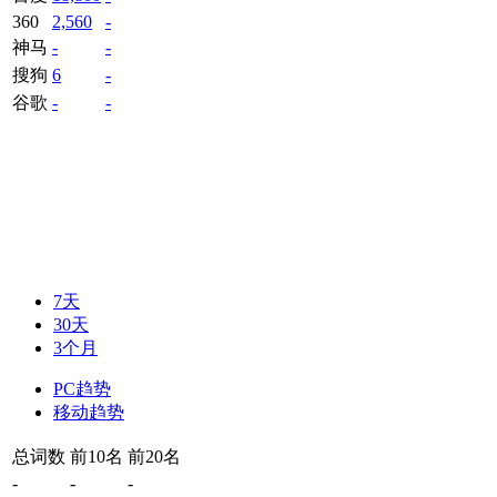
360
2,560
-
神马
-
-
搜狗
6
-
谷歌
-
-
7天
30天
3个月
PC趋势
移动趋势
总词数
前10名
前20名
-
-
-