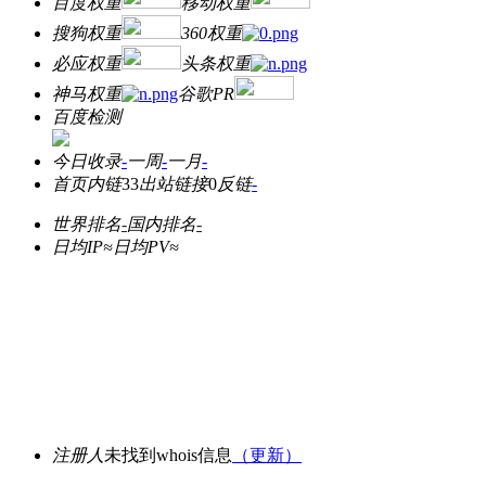
百度权重
移动权重
搜狗权重
360权重
必应权重
头条权重
神马权重
谷歌PR
百度检测
今日收录
-
一周
-
一月
-
首页内链
33
出站链接
0
反链
-
世界排名
-
国内排名
-
日均IP≈
日均PV≈
注册人
未找到whois信息
（更新）