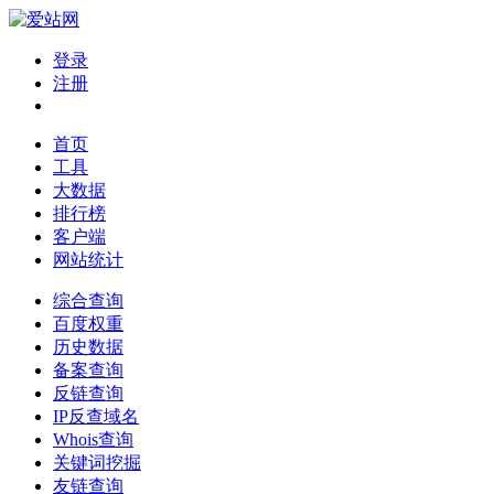
登录
注册
首页
工具
大数据
排行榜
客户端
网站统计
综合查询
百度权重
历史数据
备案查询
反链查询
IP反查域名
Whois查询
关键词挖掘
友链查询