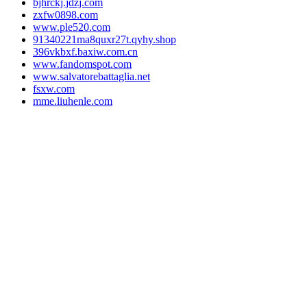
bjhrckj.jdzj.com
zxfw0898.com
www.ple520.com
91340221ma8quxr27t.qyhy.shop
396vkbxf.baxiw.com.cn
www.fandomspot.com
www.salvatorebattaglia.net
fsxw.com
mme.liuhenle.com