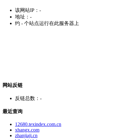
该网站IP：
-
地址：
-
约
-
个站点运行在此服务器上
网站反链
反链总数：
-
最近查询
12680.texindex.com.cn
xhangx.com
zhanjiaji.cn