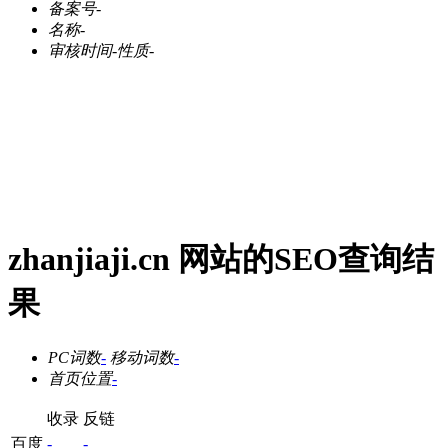
备案号
-
名称
-
审核时间
-
性质
-
zhanjiaji.cn 网站的SEO查询结
果
PC词数
-
移动词数
-
首页位置
-
收录
反链
百度
-
-