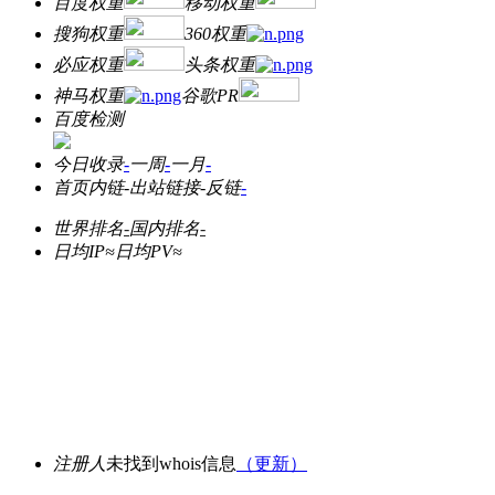
百度权重
移动权重
搜狗权重
360权重
必应权重
头条权重
神马权重
谷歌PR
百度检测
今日收录
-
一周
-
一月
-
首页内链
-
出站链接
-
反链
-
世界排名
-
国内排名
-
日均IP≈
日均PV≈
注册人
未找到whois信息
（更新）