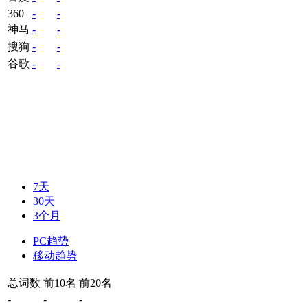
360
-
-
神马
-
-
搜狗
-
-
谷歌
-
-
7天
30天
3个月
PC趋势
移动趋势
总词数
前10名
前20名
-
-
-