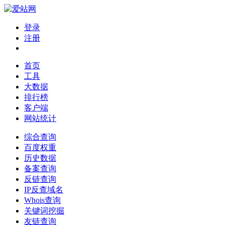
登录
注册
首页
工具
大数据
排行榜
客户端
网站统计
综合查询
百度权重
历史数据
备案查询
反链查询
IP反查域名
Whois查询
关键词挖掘
友链查询