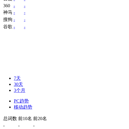
360
-
-
神马
-
-
搜狗
-
-
谷歌
-
-
7天
30天
3个月
PC趋势
移动趋势
总词数
前10名
前20名
-
-
-