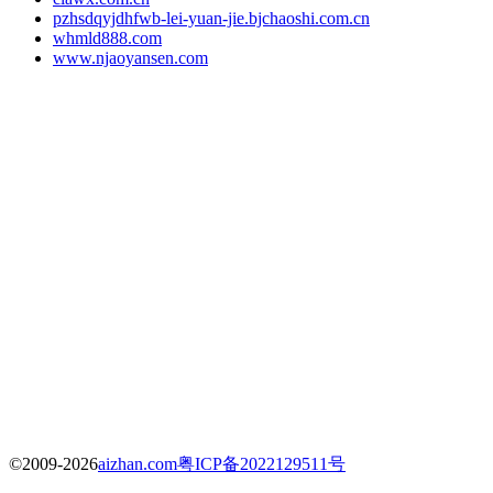
pzhsdqyjdhfwb-lei-yuan-jie.bjchaoshi.com.cn
whmld888.com
www.njaoyansen.com
©2009-2026
aizhan.com
粤ICP备2022129511号