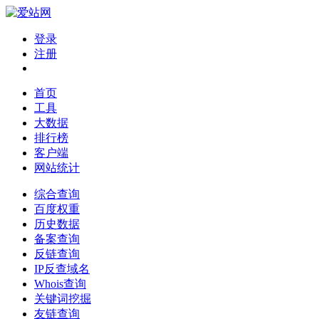
登录
注册
首页
工具
大数据
排行榜
客户端
网站统计
综合查询
百度权重
历史数据
备案查询
反链查询
IP反查域名
Whois查询
关键词挖掘
友链查询