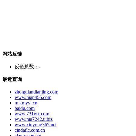
网站反链
反链总数：
-
最近查询
zhongliandianjing.com
www.map456.com
m.kmyyl.cn
baidu.com
www.731wx.com
www.ma7242.u.biz
www.xinyong365.net
cindaflc.com.cn
clawx.com.cn