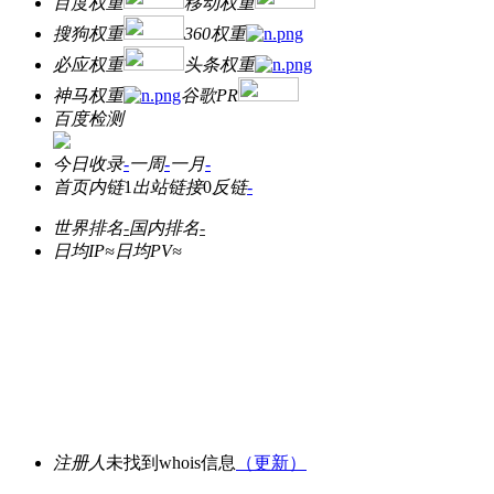
百度权重
移动权重
搜狗权重
360权重
必应权重
头条权重
神马权重
谷歌PR
百度检测
今日收录
-
一周
-
一月
-
首页内链
1
出站链接
0
反链
-
世界排名
-
国内排名
-
日均IP≈
日均PV≈
注册人
未找到whois信息
（更新）