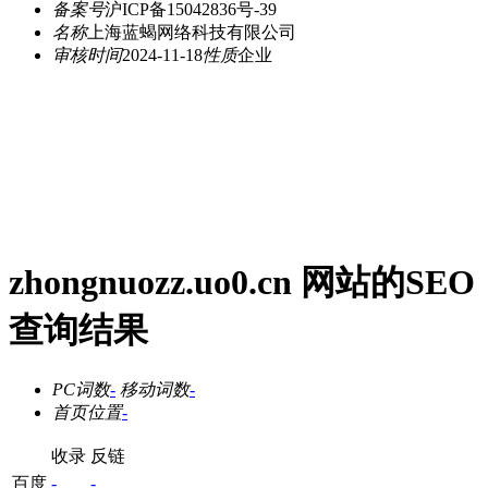
备案号
沪ICP备15042836号-39
名称
上海蓝蝎网络科技有限公司
审核时间
2024-11-18
性质
企业
zhongnuozz.uo0.cn 网站的SEO
查询结果
PC词数
-
移动词数
-
首页位置
-
收录
反链
百度
-
-