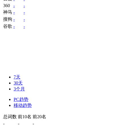
360
-
-
神马
-
-
搜狗
-
-
谷歌
-
-
7天
30天
3个月
PC趋势
移动趋势
总词数
前10名
前20名
-
-
-