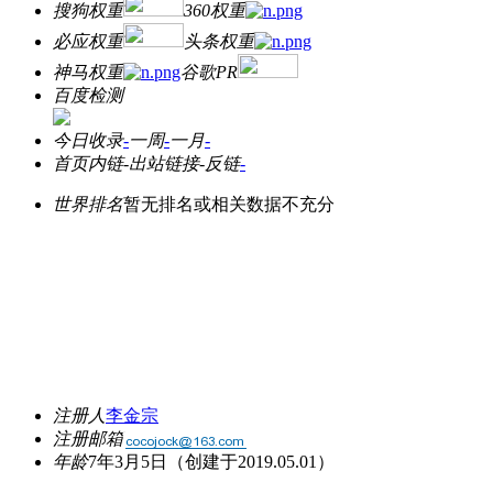
搜狗权重
360权重
必应权重
头条权重
神马权重
谷歌PR
百度检测
今日收录
-
一周
-
一月
-
首页内链
-
出站链接
-
反链
-
世界排名
暂无排名或相关数据不充分
注册人
李金宗
注册邮箱
年龄
7年3月5日
（创建于2019.05.01）