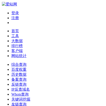
登录
注册
首页
工具
大数据
排行榜
客户端
网站统计
综合查询
百度权重
历史数据
备案查询
反链查询
IP反查域名
Whois查询
关键词挖掘
友链查询