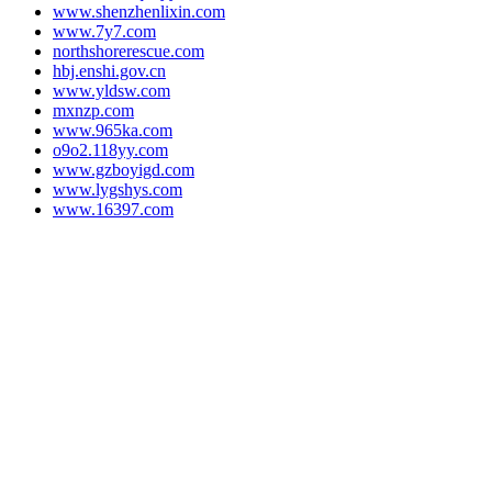
www.shenzhenlixin.com
www.7y7.com
northshorerescue.com
hbj.enshi.gov.cn
www.yldsw.com
mxnzp.com
www.965ka.com
o9o2.118yy.com
www.gzboyigd.com
www.lygshys.com
www.16397.com