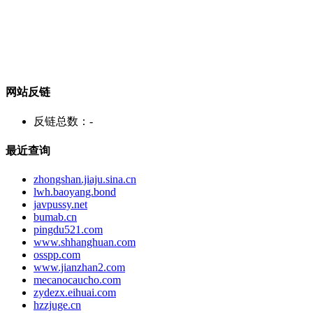
网站反链
反链总数：
-
最近查询
zhongshan.jiaju.sina.cn
lwh.baoyang.bond
javpussy.net
bumab.cn
pingdu521.com
www.shhanghuan.com
osspp.com
www.jianzhan2.com
mecanocaucho.com
zydezx.eihuai.com
hzzjuge.cn