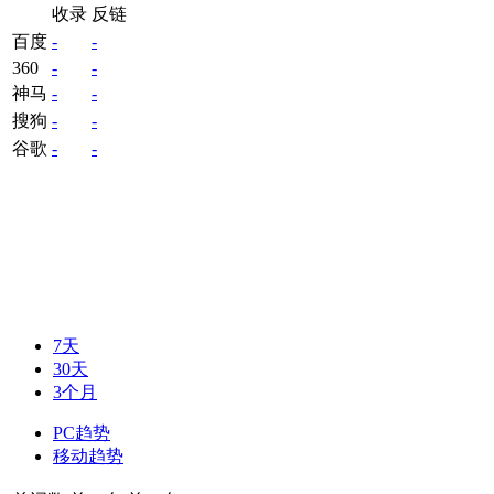
收录
反链
百度
-
-
360
-
-
神马
-
-
搜狗
-
-
谷歌
-
-
7天
30天
3个月
PC趋势
移动趋势