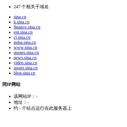
247
个相关子域名
sina.cn
k.sina.cn
finance.sina.cn
ent.sina.cn
cj.sina.cn
guba.sina.cn
www.sina.cn
quotes.sina.cn
news.sina.cn
video.sina.cn
sports.sina.cn
blog.sina.cn
同IP网站
该网站IP：
-
地址：
-
约
-
个站点运行在此服务器上