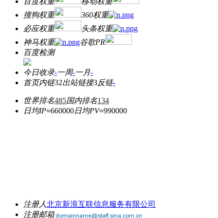
百度权重
移动权重
搜狗权重
360权重
必应权重
头条权重
神马权重
谷歌PR
百度检测
今日收录
-
一周
-
一月
-
首页内链
32
出站链接
3
反链
-
世界排名
485
国内排名
134
日均IP≈
660000
日均PV≈
990000
注册人
北京新浪互联信息服务有限公司
注册邮箱