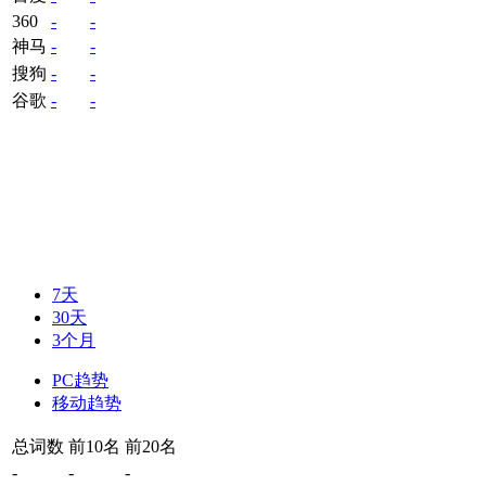
360
-
-
神马
-
-
搜狗
-
-
谷歌
-
-
7天
30天
3个月
PC趋势
移动趋势
总词数
前10名
前20名
-
-
-