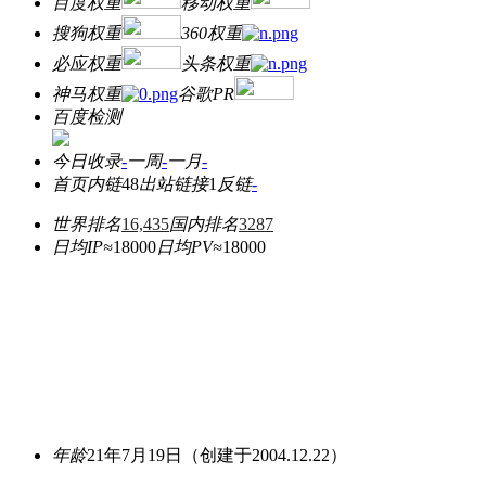
百度权重
移动权重
搜狗权重
360权重
必应权重
头条权重
神马权重
谷歌PR
百度检测
今日收录
-
一周
-
一月
-
首页内链
48
出站链接
1
反链
-
世界排名
16,435
国内排名
3287
日均IP≈
18000
日均PV≈
18000
年龄
21年7月19日
（创建于2004.12.22）