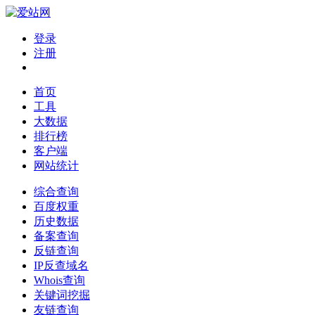
登录
注册
首页
工具
大数据
排行榜
客户端
网站统计
综合查询
百度权重
历史数据
备案查询
反链查询
IP反查域名
Whois查询
关键词挖掘
友链查询