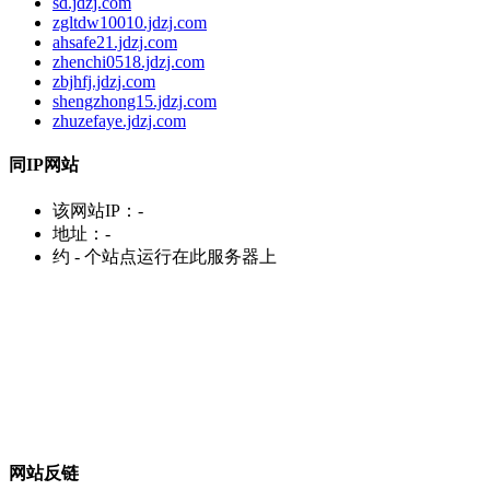
sd.jdzj.com
zgltdw10010.jdzj.com
ahsafe21.jdzj.com
zhenchi0518.jdzj.com
zbjhfj.jdzj.com
shengzhong15.jdzj.com
zhuzefaye.jdzj.com
同IP网站
该网站IP：
-
地址：
-
约
-
个站点运行在此服务器上
网站反链