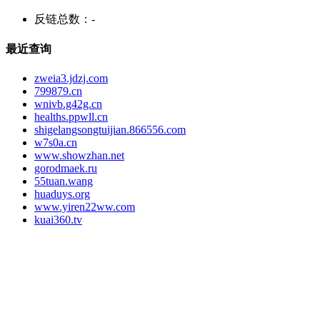
反链总数：
-
最近查询
zweia3.jdzj.com
799879.cn
wnivb.g42g.cn
healths.ppwll.cn
shigelangsongtuijian.866556.com
w7s0a.cn
www.showzhan.net
gorodmaek.ru
55tuan.wang
huaduys.org
www.yiren22ww.com
kuai360.tv