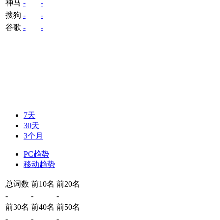
神马
-
-
搜狗
-
-
谷歌
-
-
7天
30天
3个月
PC趋势
移动趋势
总词数
前10名
前20名
-
-
-
前30名
前40名
前50名
-
-
-