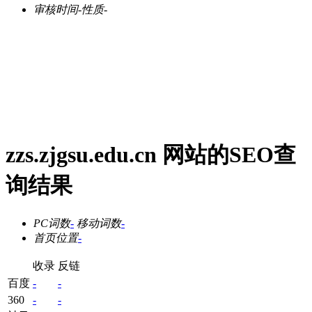
审核时间
-
性质
-
zzs.zjgsu.edu.cn 网站的SEO查
询结果
PC词数
-
移动词数
-
首页位置
-
收录
反链
百度
-
-
360
-
-