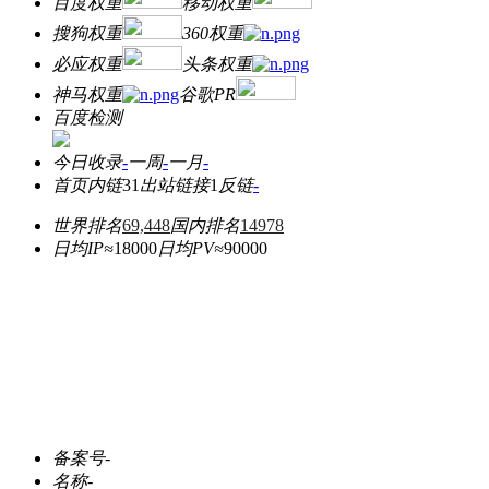
百度权重
移动权重
搜狗权重
360权重
必应权重
头条权重
神马权重
谷歌PR
百度检测
今日收录
-
一周
-
一月
-
首页内链
31
出站链接
1
反链
-
世界排名
69,448
国内排名
14978
日均IP≈
18000
日均PV≈
90000
备案号
-
名称
-