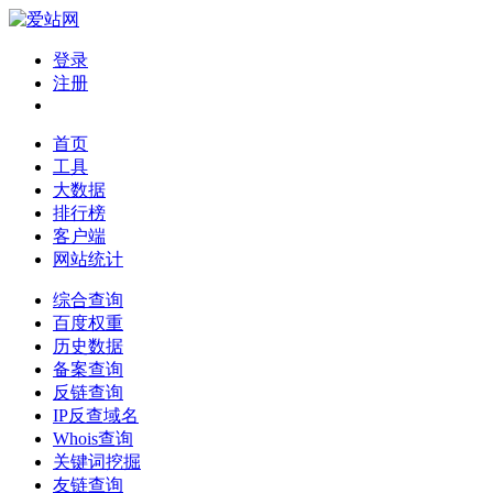
登录
注册
首页
工具
大数据
排行榜
客户端
网站统计
综合查询
百度权重
历史数据
备案查询
反链查询
IP反查域名
Whois查询
关键词挖掘
友链查询