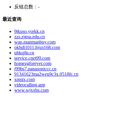
反链总数：
-
最近查询
9tkuso.yorkk.cn
zzs.zjgsu.edu.cn
wap.manmanbuy.com
okhdt1011.hjxn168.com
uhkqjln.cn
service.cnet99.com
homezgforever.com
j99bs7.panasoniccc.cn
91341623ma2weu9c3x.0518fc.cn
xmstx.com
videocalling.app
www.wjxxbs.com