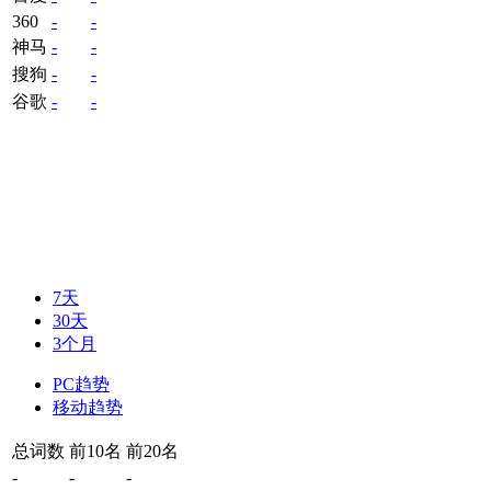
360
-
-
神马
-
-
搜狗
-
-
谷歌
-
-
7天
30天
3个月
PC趋势
移动趋势
总词数
前10名
前20名
-
-
-