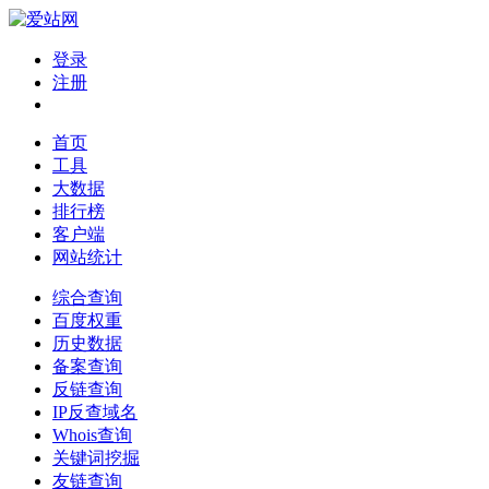
登录
注册
首页
工具
大数据
排行榜
客户端
网站统计
综合查询
百度权重
历史数据
备案查询
反链查询
IP反查域名
Whois查询
关键词挖掘
友链查询