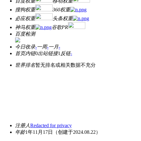
百度权重
移动权重
搜狗权重
360权重
必应权重
头条权重
神马权重
谷歌PR
百度检测
今日收录
-
一周
-
一月
-
首页内链
0
出站链接
1
反链
-
世界排名
暂无排名或相关数据不充分
注册人
Redacted for privacy
年龄
1年11月17日
（创建于2024.08.22）