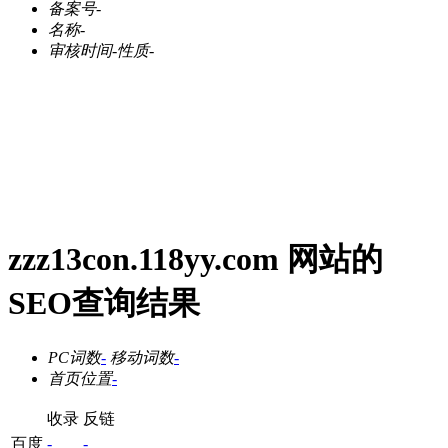
备案号
-
名称
-
审核时间
-
性质
-
zzz13con.118yy.com 网站的
SEO查询结果
PC词数
-
移动词数
-
首页位置
-
收录
反链
百度
-
-