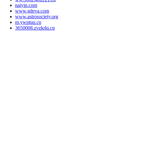
naiyin.com
www.gdeva.com
www.astrosociety.org
m.ywptuq.cn
3650008.zvzkrlq.cn