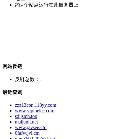
约
-
个站点运行在此服务器上
网站反链
反链总数：
-
最近查询
zzz13con.118yy.com
www.yipinelec.com
sdjjsmh.top
maijunit.net
www.javsee.cfd
0fafw.jvl.cm
ww.3602.402e21.cn