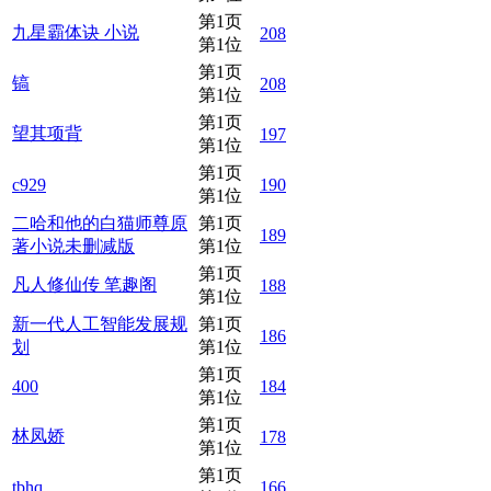
第1页
九星霸体诀 小说
208
第1位
第1页
镐
208
第1位
第1页
望其项背
197
第1位
第1页
c929
190
第1位
二哈和他的白猫师尊原
第1页
189
著小说未删减版
第1位
第1页
凡人修仙传 笔趣阁
188
第1位
新一代人工智能发展规
第1页
186
划
第1位
第1页
400
184
第1位
第1页
林凤娇
178
第1位
第1页
tbhq
166