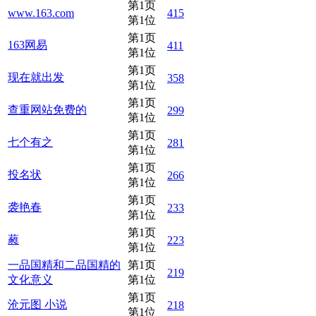
第1页
www.163.com
415
第1位
第1页
163网易
411
第1位
第1页
现在就出发
358
第1位
第1页
查重网站免费的
299
第1位
第1页
七个有之
281
第1位
第1页
投名状
266
第1位
第1页
袭艳春
233
第1位
第1页
蕤
223
第1位
一品国精和二品国精的
第1页
219
文化意义
第1位
第1页
沧元图 小说
218
第1位