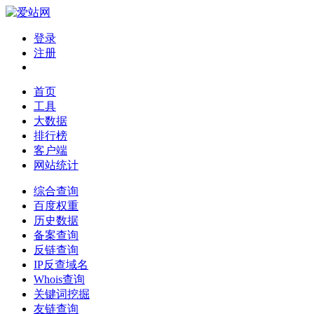
登录
注册
首页
工具
大数据
排行榜
客户端
网站统计
综合查询
百度权重
历史数据
备案查询
反链查询
IP反查域名
Whois查询
关键词挖掘
友链查询