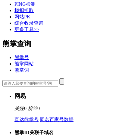
PING检测
模拟抓取
网站PK
综合收录查询
更多工具>>
熊掌查询
熊掌号
熊掌网站
熊掌词
网易
关注
0
粉丝
0
直达熊掌号
同名百家号数据
熊掌ID关联子域名