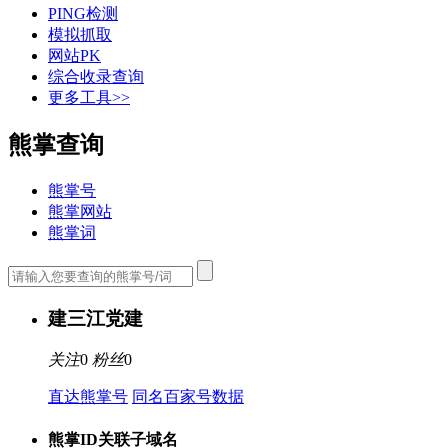
PING检测
模拟抓取
网站PK
综合收录查询
更多工具>>
熊掌查询
熊掌号
熊掌网站
熊掌词
建三江党建
关注
0
粉丝
0
直达熊掌号
同名百家号数据
熊掌ID关联子域名