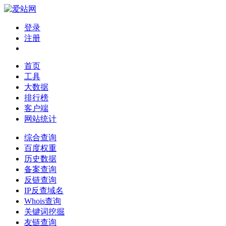
登录
注册
首页
工具
大数据
排行榜
客户端
网站统计
综合查询
百度权重
历史数据
备案查询
反链查询
IP反查域名
Whois查询
关键词挖掘
友链查询