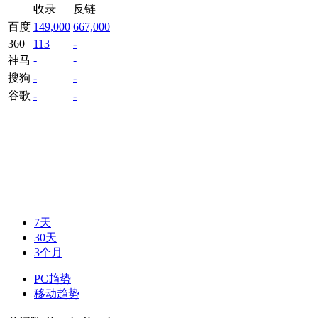
收录
反链
百度
149,000
667,000
360
113
-
神马
-
-
搜狗
-
-
谷歌
-
-
7天
30天
3个月
PC趋势
移动趋势