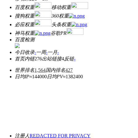
百度权重
移动权重
搜狗权重
360权重
必应权重
头条权重
神马权重
谷歌PR
百度检测
今日收录
-
一周
-
一月
-
首页内链
276
出站链接
4
反链
-
世界排名
1,564
国内排名
427
日均IP≈
144000
日均PV≈
1382400
注册人
REDACTED FOR PRIVACY