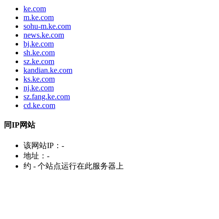
ke.com
m.ke.com
sohu-m.ke.com
news.ke.com
bj.ke.com
sh.ke.com
sz.ke.com
kandian.ke.com
ks.ke.com
nj.ke.com
sz.fang.ke.com
cd.ke.com
同IP网站
该网站IP：
-
地址：
-
约
-
个站点运行在此服务器上