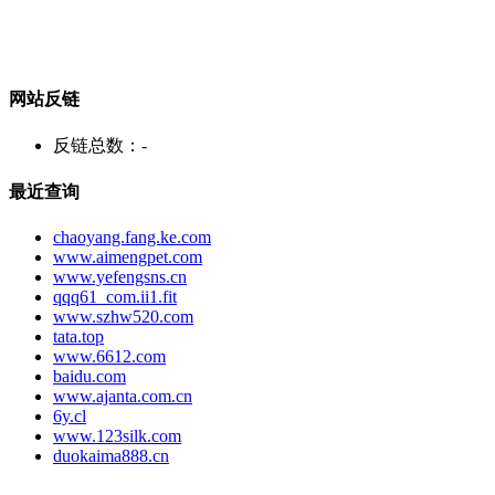
网站反链
反链总数：
-
最近查询
chaoyang.fang.ke.com
www.aimengpet.com
www.yefengsns.cn
qqq61_com.ii1.fit
www.szhw520.com
tata.top
www.6612.com
baidu.com
www.ajanta.com.cn
6y.cl
www.123silk.com
duokaima888.cn