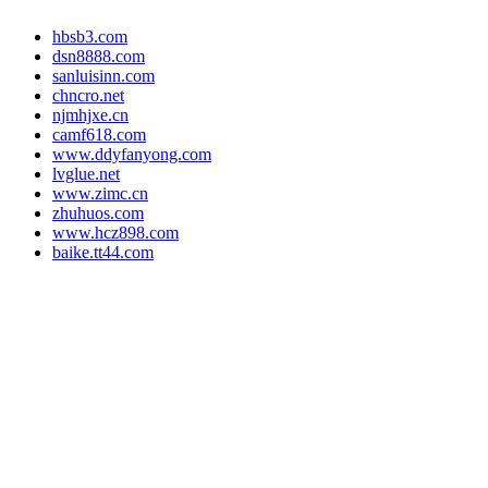
hbsb3.com
dsn8888.com
sanluisinn.com
chncro.net
njmhjxe.cn
camf618.com
www.ddyfanyong.com
lvglue.net
www.zimc.cn
zhuhuos.com
www.hcz898.com
baike.tt44.com