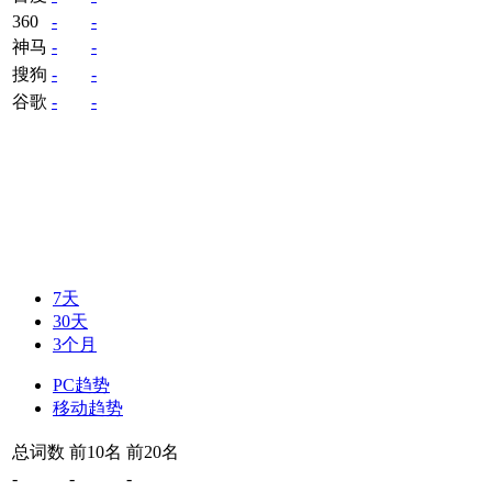
360
-
-
神马
-
-
搜狗
-
-
谷歌
-
-
7天
30天
3个月
PC趋势
移动趋势
总词数
前10名
前20名
-
-
-