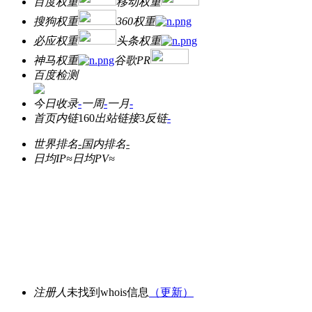
百度权重
移动权重
搜狗权重
360权重
必应权重
头条权重
神马权重
谷歌PR
百度检测
今日收录
-
一周
-
一月
-
首页内链
160
出站链接
3
反链
-
世界排名
-
国内排名
-
日均IP≈
日均PV≈
注册人
未找到whois信息
（更新）