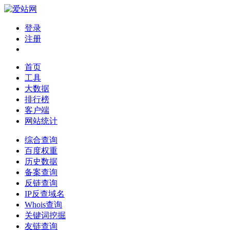
登录
注册
首页
工具
大数据
排行榜
客户端
网站统计
综合查询
百度权重
历史数据
备案查询
反链查询
IP反查域名
Whois查询
关键词挖掘
友链查询