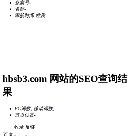
备案号
-
名称
-
审核时间
-
性质
-
hbsb3.com 网站的SEO查询结
果
PC词数
-
移动词数
-
首页位置
-
收录
反链
百度
-
-