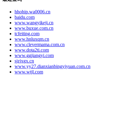
hhohip.wa0006.cn
baidu.com
www.wangyikeji.cn
www.buxue.com.cn
tcfeiting.com
www.hnluxqm.cn
www.clevermama.com.cn
www.dota2ti.com
www.ggjiangyi.com
sjzjxgx.cn
www.yy27.dianxianbingyiyuan.com.cn
www.wtjl.com