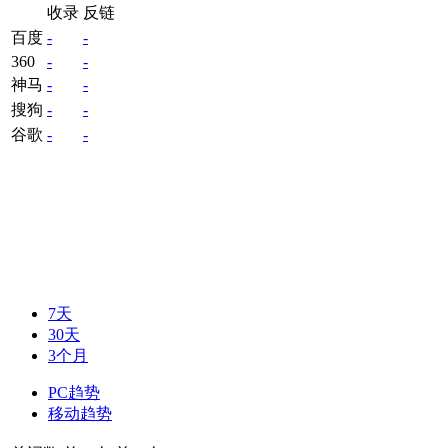
收录
反链
百度
-
-
360
-
-
神马
-
-
搜狗
-
-
谷歌
-
-
7天
30天
3个月
PC趋势
移动趋势