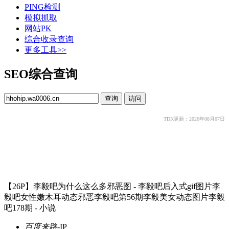
PING检测
模拟抓取
网站PK
综合收录查询
更多工具>>
SEO综合查询
TDK更新：2026年08月07日
【26P】李毅吧为什么这么多邪恶图 - 李毅吧后入式gif图片李
毅吧女性嫩木耳动态邪恶李毅吧第56期李毅美女动态图片李毅
吧178期 - 小说
百度来路
-
IP