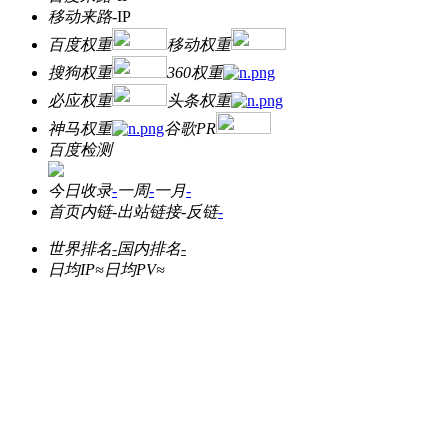
移动来路
-
IP
百度权重
移动权重
搜狗权重
360权重
必应权重
头条权重
神马权重
谷歌PR
百度检测
今日收录
-
一周
-
一月
-
首页内链
-
出站链接
-
反链
-
世界排名
-
国内排名
-
日均IP≈
日均PV≈