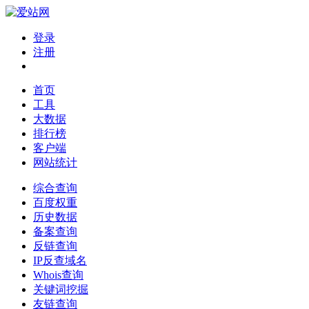
登录
注册
首页
工具
大数据
排行榜
客户端
网站统计
综合查询
百度权重
历史数据
备案查询
反链查询
IP反查域名
Whois查询
关键词挖掘
友链查询