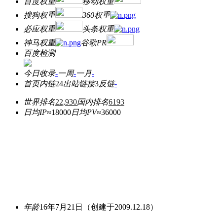
百度权重
移动权重
搜狗权重
360权重
必应权重
头条权重
神马权重
谷歌PR
百度检测
今日收录
-
一周
-
一月
-
首页内链
24
出站链接
3
反链
-
世界排名
22,930
国内排名
6193
日均IP≈
18000
日均PV≈
36000
年龄
16年7月21日
（创建于2009.12.18）