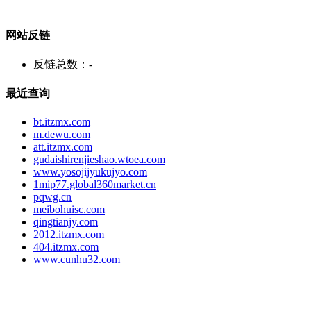
网站反链
反链总数：
-
最近查询
bt.itzmx.com
m.dewu.com
att.itzmx.com
gudaishirenjieshao.wtoea.com
www.yosojijyukujyo.com
1mip77.global360market.cn
pqwg.cn
meibohuisc.com
qingtianjy.com
2012.itzmx.com
404.itzmx.com
www.cunhu32.com