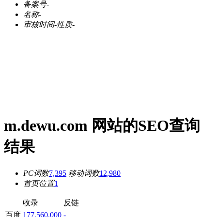
备案号
-
名称
-
审核时间
-
性质
-
m.dewu.com 网站的SEO查询
结果
PC词数
7,395
移动词数
12,980
首页位置
1
收录
反链
百度
177,560,000
-