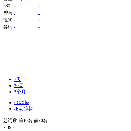
360
-
-
神马
-
-
搜狗
-
-
谷歌
-
-
7天
30天
3个月
PC趋势
移动趋势
总词数
前10名
前20名
7,395
-
-