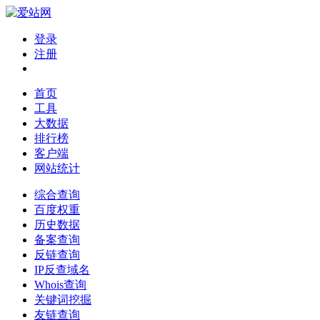
登录
注册
首页
工具
大数据
排行榜
客户端
网站统计
综合查询
百度权重
历史数据
备案查询
反链查询
IP反查域名
Whois查询
关键词挖掘
友链查询