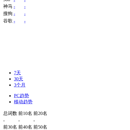
神马
-
-
搜狗
-
-
谷歌
-
-
7天
30天
3个月
PC趋势
移动趋势
总词数
前10名
前20名
-
-
-
前30名
前40名
前50名