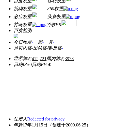
百度权重
移动权重
搜狗权重
360权重
必应权重
头条权重
神马权重
谷歌PR
百度检测
今日收录
-
一周
-
一月
-
首页内链
-
出站链接
-
反链
-
世界排名
415,721
国内排名
3973
日均IP≈
0
日均PV≈
0
注册人
Redacted for privacy
年龄
17年1月15日
（创建于2009.06.25）