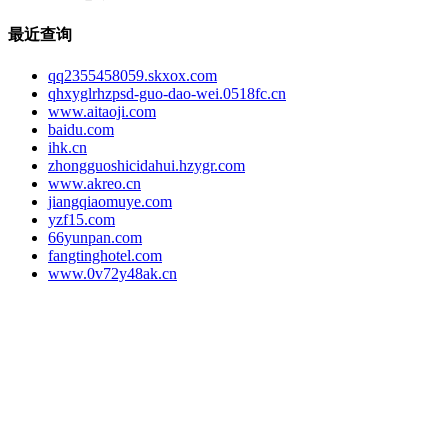
最近查询
qq2355458059.skxox.com
qhxyglrhzpsd-guo-dao-wei.0518fc.cn
www.aitaoji.com
baidu.com
ihk.cn
zhongguoshicidahui.hzygr.com
www.akreo.cn
jiangqiaomuye.com
yzf15.com
66yunpan.com
fangtinghotel.com
www.0v72y48ak.cn