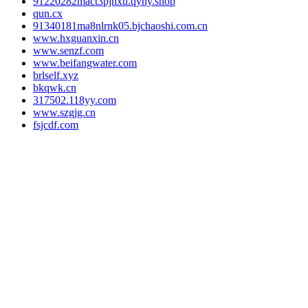
91220282mact3pjhxu.qyhy.shop
qun.cx
91340181ma8nlrnk05.bjchaoshi.com.cn
www.hxguanxin.cn
www.senzf.com
www.beifangwater.com
brlself.xyz
bkqwk.cn
317502.118yy.com
www.szgjg.cn
fsjcdf.com