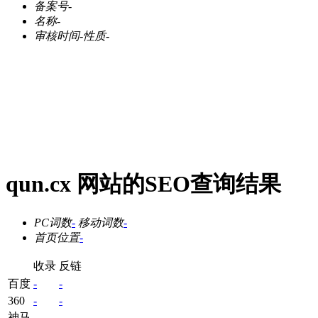
备案号
-
名称
-
审核时间
-
性质
-
qun.cx 网站的SEO查询结果
PC词数
-
移动词数
-
首页位置
-
收录
反链
百度
-
-
360
-
-
神马
-
-