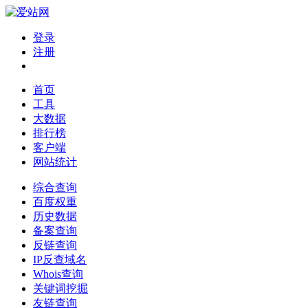
登录
注册
首页
工具
大数据
排行榜
客户端
网站统计
综合查询
百度权重
历史数据
备案查询
反链查询
IP反查域名
Whois查询
关键词挖掘
友链查询