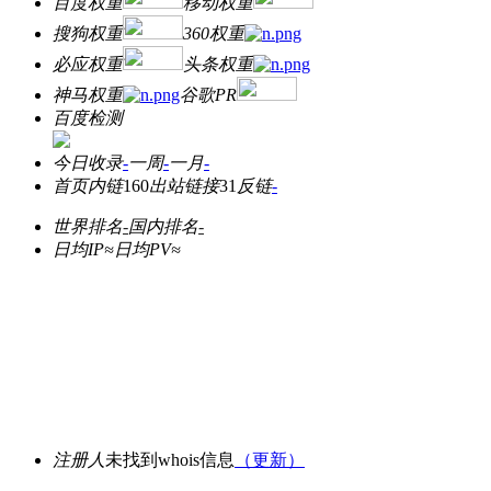
百度权重
移动权重
搜狗权重
360权重
必应权重
头条权重
神马权重
谷歌PR
百度检测
今日收录
-
一周
-
一月
-
首页内链
160
出站链接
31
反链
-
世界排名
-
国内排名
-
日均IP≈
日均PV≈
注册人
未找到whois信息
（更新）