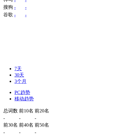
搜狗
-
-
谷歌
-
-
7天
30天
3个月
PC趋势
移动趋势
总词数
前10名
前20名
-
-
-
前30名
前40名
前50名
-
-
-