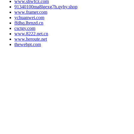
www.shwfcz.com
91340100ma8lgexg7h.qyhy.shop
www.framer.com
ychuanwei.com
ffdhq.lbrnzd.cn
csctgy.com
www.8222.net.cn
www.heroute.net
thewebpt.com