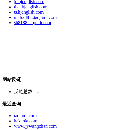
jp.hjenglish.com
dict.hjenglish.com
ts.hjenglish.com
mnbxf888.taojindi.com
sh8188.taojindi.com
网站反链
反链总数：
-
最近查询
taojindi.com
kekaola.com
www.jywangzhan.com