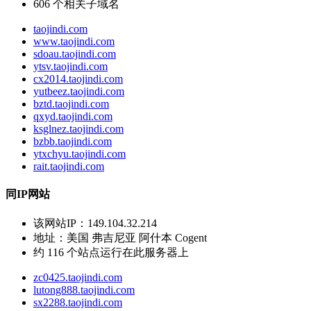
606
个相关子域名
taojindi.com
www.taojindi.com
sdoau.taojindi.com
ytsv.taojindi.com
cx2014.taojindi.com
yutbeez.taojindi.com
bztd.taojindi.com
qxyd.taojindi.com
ksglnez.taojindi.com
bzbb.taojindi.com
ytxchyu.taojindi.com
rait.taojindi.com
同IP网站
该网站IP：
149.104.32.214
地址：
美国 弗吉尼亚 阿什本 Cogent
约
116
个站点运行在此服务器上
zc0425.taojindi.com
lutong888.taojindi.com
sx2288.taojindi.com