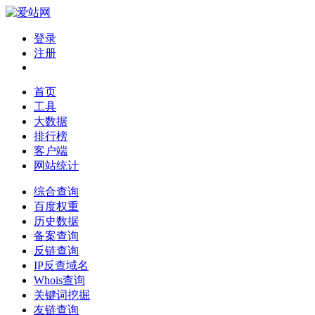
登录
注册
首页
工具
大数据
排行榜
客户端
网站统计
综合查询
百度权重
历史数据
备案查询
反链查询
IP反查域名
Whois查询
关键词挖掘
友链查询