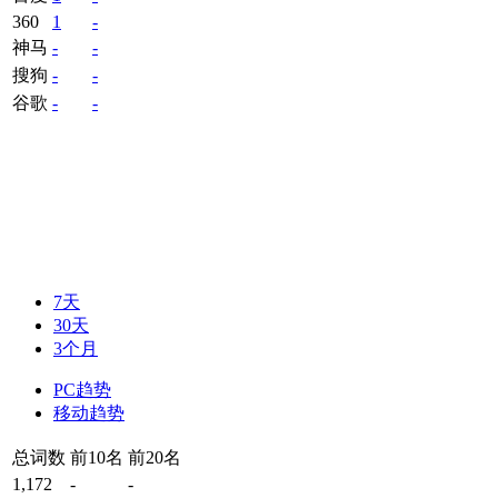
360
1
-
神马
-
-
搜狗
-
-
谷歌
-
-
7天
30天
3个月
PC趋势
移动趋势
总词数
前10名
前20名
1,172
-
-