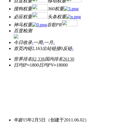
百度权重
移动权重
搜狗权重
360权重
必应权重
头条权重
神马权重
谷歌PR
百度检测
今日收录
-
一周
-
一月
-
首页内链
2,163
出站链接
0
反链
-
世界排名
82,338
国内排名
26130
日均IP≈
1800
日均PV≈
18000
年龄
15年2月5日
（创建于2011.06.02）