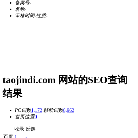
备案号
-
名称
-
审核时间
-
性质
-
taojindi.com 网站的SEO查询
结果
PC词数
1,172
移动词数
8,962
首页位置
0
收录
反链
百度
1
-