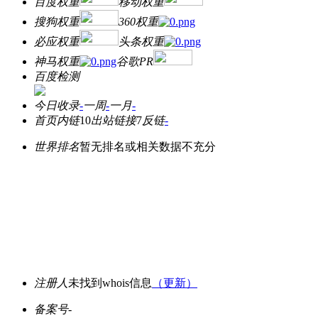
百度权重
移动权重
搜狗权重
360权重
必应权重
头条权重
神马权重
谷歌PR
百度检测
今日收录
-
一周
-
一月
-
首页内链
10
出站链接
7
反链
-
世界排名
暂无排名或相关数据不充分
注册人
未找到whois信息
（更新）
备案号
-