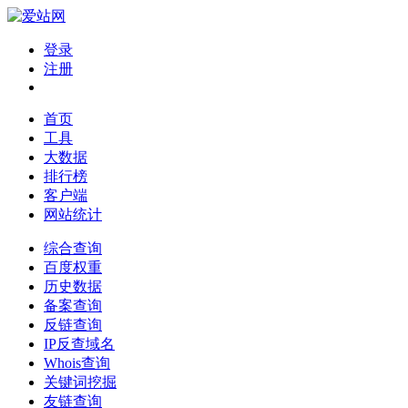
登录
注册
首页
工具
大数据
排行榜
客户端
网站统计
综合查询
百度权重
历史数据
备案查询
反链查询
IP反查域名
Whois查询
关键词挖掘
友链查询