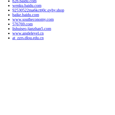
b2b.baidu.com
wenku.baidu.com
92530522ma6kcttj0c.qyhy.shop
baike.baidu.com
www.southeconomy.com
576769.com
lishuiseo.jianzhan5.com
www.anglelevel.cn
at_zzrs.dlou.edu.cn