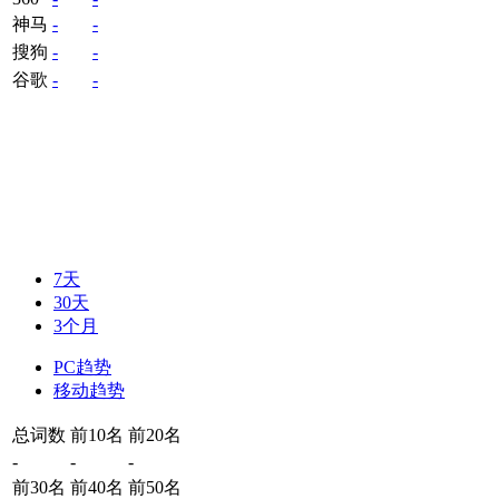
神马
-
-
搜狗
-
-
谷歌
-
-
7天
30天
3个月
PC趋势
移动趋势
总词数
前10名
前20名
-
-
-
前30名
前40名
前50名