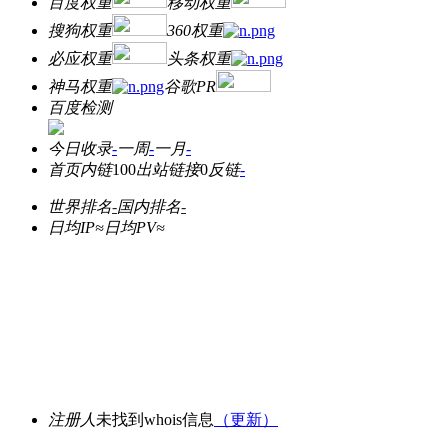
百度权重
移动权重
搜狗权重
360权重
必应权重
头条权重
神马权重
谷歌PR
百度检测
今日收录
-
一周
-
一月
-
首页内链
100
出站链接
0
反链
-
世界排名
-
国内排名
-
日均IP≈
日均PV≈
注册人
未找到whois信息
（更新）