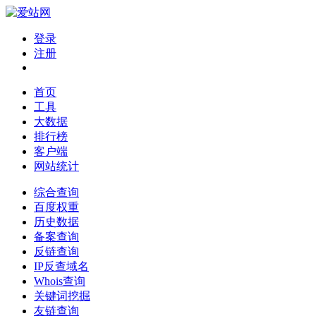
登录
注册
首页
工具
大数据
排行榜
客户端
网站统计
综合查询
百度权重
历史数据
备案查询
反链查询
IP反查域名
Whois查询
关键词挖掘
友链查询