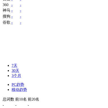
360
-
-
神马
-
-
搜狗
-
-
谷歌
-
-
7天
30天
3个月
PC趋势
移动趋势
总词数
前10名
前20名
-
-
-