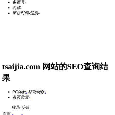
备案号
-
名称
-
审核时间
-
性质
-
tsaijia.com 网站的SEO查询结
果
PC词数
-
移动词数
-
首页位置
-
收录
反链
百度
-
-