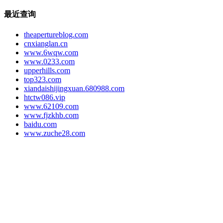
最近查询
theapertureblog.com
cnxianglan.cn
www.6wqw.com
www.0233.com
upperhills.com
top323.com
xiandaishijingxuan.680988.com
htctw086.vip
www.62109.com
www.fjzkhb.com
baidu.com
www.zuche28.com