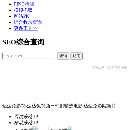
PING检测
模拟抓取
网站PK
综合收录查询
更多工具>>
SEO综合查询
TDK更新：2026年07月10日
达达兔影视-达达兔视频日韩剧精选电影|达达兔影院新片
百度来路
-
IP
移动来路
-
IP