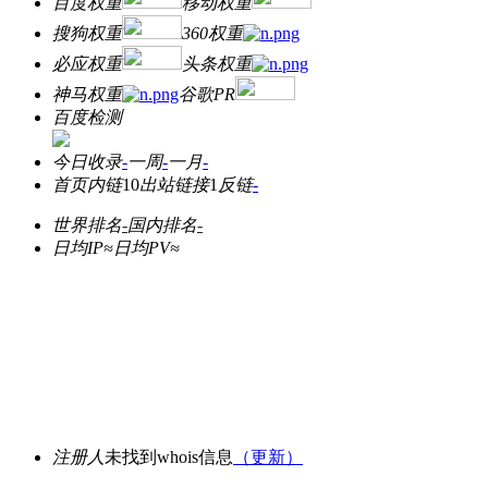
百度权重
移动权重
搜狗权重
360权重
必应权重
头条权重
神马权重
谷歌PR
百度检测
今日收录
-
一周
-
一月
-
首页内链
10
出站链接
1
反链
-
世界排名
-
国内排名
-
日均IP≈
日均PV≈
注册人
未找到whois信息
（更新）