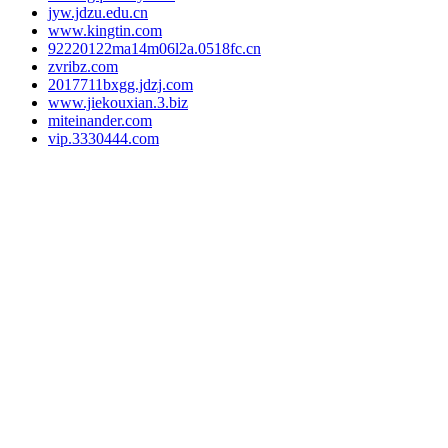
jyw.jdzu.edu.cn
www.kingtin.com
92220122ma14m06l2a.0518fc.cn
zvribz.com
2017711bxgg.jdzj.com
www.jiekouxian.3.biz
miteinander.com
vip.3330444.com