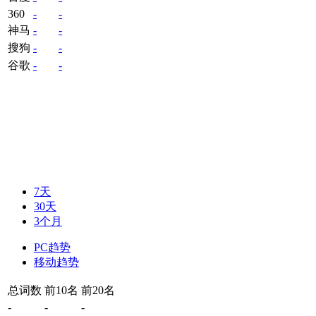
360
-
-
神马
-
-
搜狗
-
-
谷歌
-
-
7天
30天
3个月
PC趋势
移动趋势
总词数
前10名
前20名
-
-
-