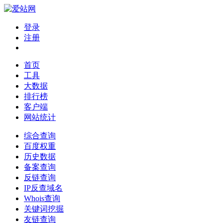
登录
注册
首页
工具
大数据
排行榜
客户端
网站统计
综合查询
百度权重
历史数据
备案查询
反链查询
IP反查域名
Whois查询
关键词挖掘
友链查询