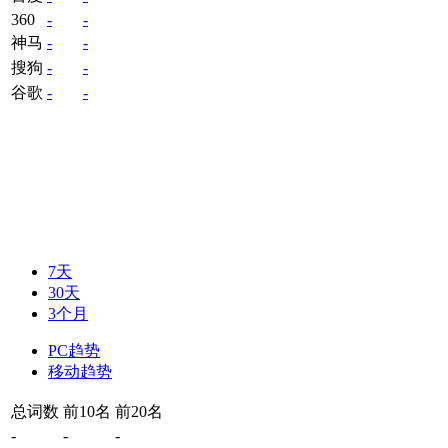
360
-
-
神马
-
-
搜狗
-
-
谷歌
-
-
7天
30天
3个月
PC趋势
移动趋势
总词数
前10名
前20名
-
-
-