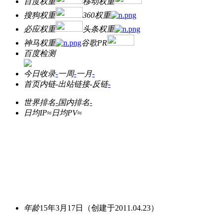
百度权重
移动权重
搜狗权重
360权重
必应权重
头条权重
神马权重
谷歌PR
百度检测
今日收录
-
一周
-
一月
-
首页内链
-
出站链接
-
反链
-
世界排名
-
国内排名
-
日均IP≈
日均PV≈
年龄
15年3月17日
（创建于2011.04.23）