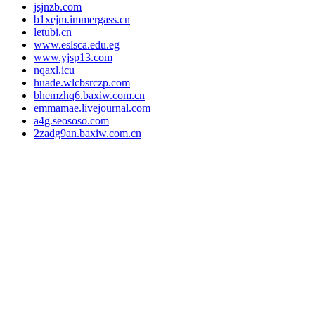
jsjnzb.com
b1xejm.immergass.cn
letubi.cn
www.eslsca.edu.eg
www.yjsp13.com
nqaxl.icu
huade.wlcbsrczp.com
bhemzhq6.baxiw.com.cn
emmamae.livejournal.com
a4g.seososo.com
2zadg9an.baxiw.com.cn