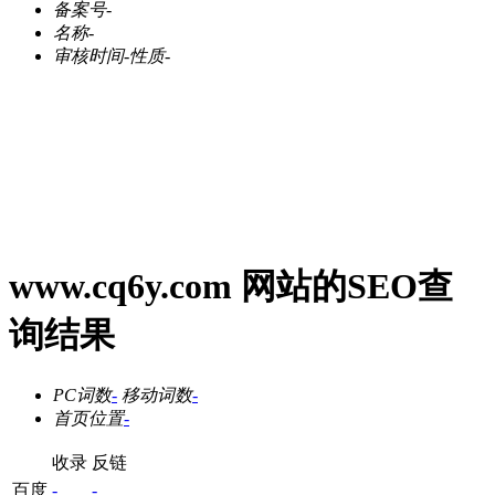
备案号
-
名称
-
审核时间
-
性质
-
www.cq6y.com 网站的SEO查
询结果
PC词数
-
移动词数
-
首页位置
-
收录
反链
百度
-
-