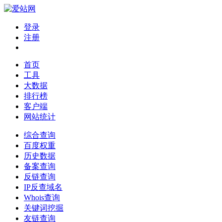
登录
注册
首页
工具
大数据
排行榜
客户端
网站统计
综合查询
百度权重
历史数据
备案查询
反链查询
IP反查域名
Whois查询
关键词挖掘
友链查询