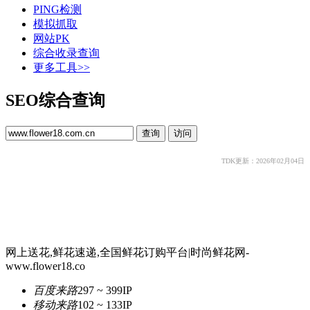
PING检测
模拟抓取
网站PK
综合收录查询
更多工具>>
SEO综合查询
TDK更新：2026年02月04日
网上送花,鲜花速递,全国鲜花订购平台|时尚鲜花网-
www.flower18.co
百度来路
297 ~ 399
IP
移动来路
102 ~ 133
IP