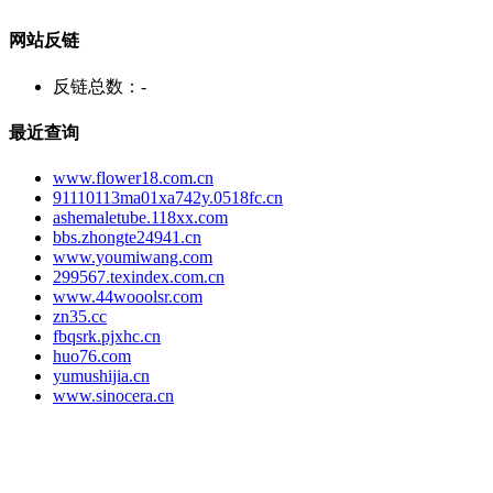
网站反链
反链总数：
-
最近查询
www.flower18.com.cn
91110113ma01xa742y.0518fc.cn
ashemaletube.118xx.com
bbs.zhongte24941.cn
www.youmiwang.com
299567.texindex.com.cn
www.44wooolsr.com
zn35.cc
fbqsrk.pjxhc.cn
huo76.com
yumushijia.cn
www.sinocera.cn