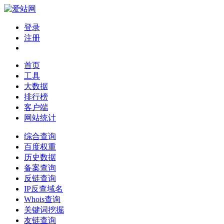
登录
注册
首页
工具
大数据
排行榜
客户端
网站统计
综合查询
百度权重
历史数据
备案查询
反链查询
IP反查域名
Whois查询
关键词挖掘
友链查询