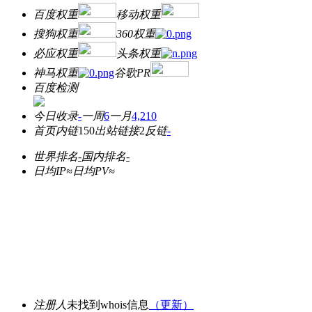
百度权重
移动权重
搜狗权重
360权重
必应权重
头条权重
神马权重
谷歌PR
百度检测
今日收录
-
一周
6
一月
4,210
首页内链
150
出站链接
2
反链
-
世界排名
-
国内排名
-
日均IP≈
日均PV≈
注册人
未找到whois信息
（更新）