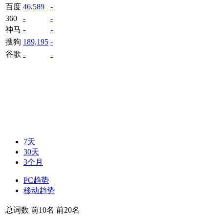
百度
46,589
-
360
-
-
神马
-
-
搜狗
189,195
-
谷歌
-
-
7天
30天
3个月
PC趋势
移动趋势
总词数
前10名
前20名