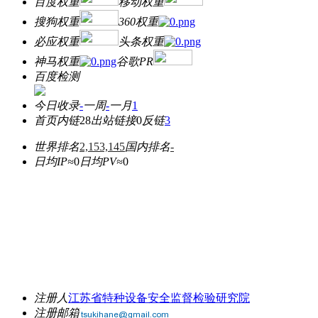
百度权重
移动权重
搜狗权重
360权重
必应权重
头条权重
神马权重
谷歌PR
百度检测
今日收录
-
一周
-
一月
1
首页内链
28
出站链接
0
反链
3
世界排名
2,153,145
国内排名
-
日均IP≈
0
日均PV≈
0
注册人
江苏省特种设备安全监督检验研究院
注册邮箱