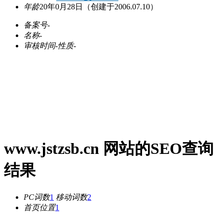
年龄
20年0月28日
（创建于2006.07.10）
备案号
-
名称
-
审核时间
-
性质
-
www.jstzsb.cn 网站的SEO查询
结果
PC词数
1
移动词数
2
首页位置
1