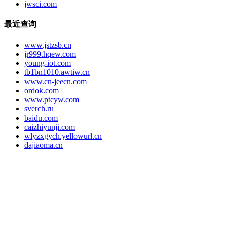
jwsci.com
最近查询
www.jstzsb.cn
jr999.hqew.com
young-iot.com
tb1bn1010.awtiw.cn
www.cn-jeecn.com
ordok.com
www.ptcyw.com
sverch.ru
baidu.com
caizhiyunji.com
wlyzxgych.yellowurl.cn
dajiaoma.cn