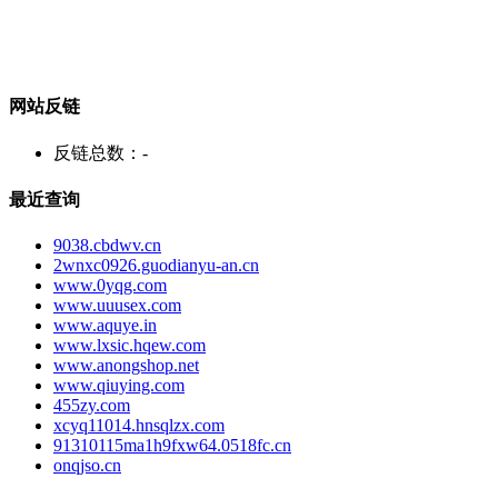
网站反链
反链总数：
-
最近查询
9038.cbdwv.cn
2wnxc0926.guodianyu-an.cn
www.0yqg.com
www.uuusex.com
www.aquye.in
www.lxsic.hqew.com
www.anongshop.net
www.qiuying.com
455zy.com
xcyq11014.hnsqlzx.com
91310115ma1h9fxw64.0518fc.cn
onqjso.cn