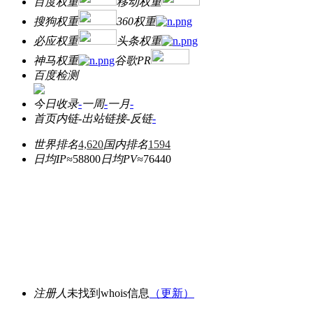
百度权重
移动权重
搜狗权重
360权重
必应权重
头条权重
神马权重
谷歌PR
百度检测
今日收录
-
一周
-
一月
-
首页内链
-
出站链接
-
反链
-
世界排名
4,620
国内排名
1594
日均IP≈
58800
日均PV≈
76440
注册人
未找到whois信息
（更新）