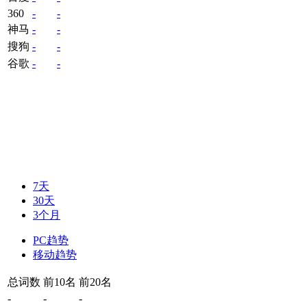
360
-
-
神马
-
-
搜狗
-
-
谷歌
-
-
7天
30天
3个月
PC趋势
移动趋势
总词数
前10名
前20名
-
-
-