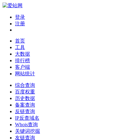
登录
注册
首页
工具
大数据
排行榜
客户端
网站统计
综合查询
百度权重
历史数据
备案查询
反链查询
IP反查域名
Whois查询
关键词挖掘
友链查询