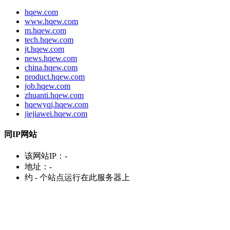
hqew.com
www.hqew.com
m.hqew.com
tech.hqew.com
jt.hqew.com
news.hqew.com
china.hqew.com
product.hqew.com
job.hqew.com
zhuanti.hqew.com
hqewyqj.hqew.com
jiejiawei.hqew.com
同IP网站
该网站IP：
-
地址：
-
约
-
个站点运行在此服务器上