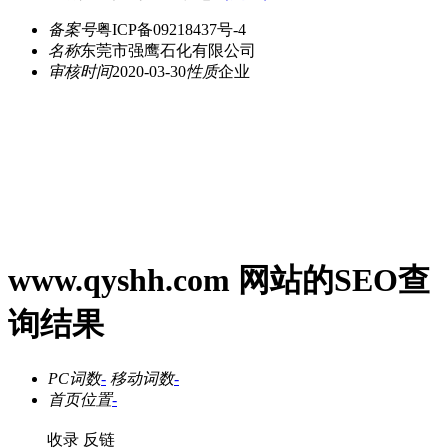
备案号
粤ICP备09218437号-4
名称
东莞市强鹰石化有限公司
审核时间
2020-03-30
性质
企业
www.qyshh.com 网站的SEO查
询结果
PC词数
-
移动词数
-
首页位置
-
收录
反链