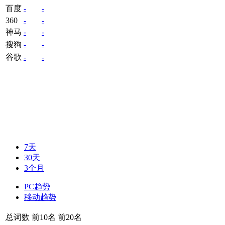
百度
-
-
360
-
-
神马
-
-
搜狗
-
-
谷歌
-
-
7天
30天
3个月
PC趋势
移动趋势
总词数
前10名
前20名