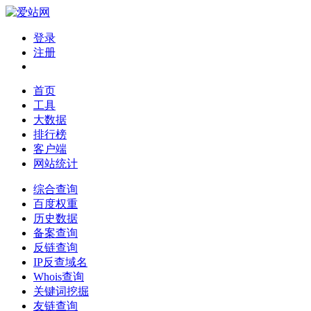
登录
注册
首页
工具
大数据
排行榜
客户端
网站统计
综合查询
百度权重
历史数据
备案查询
反链查询
IP反查域名
Whois查询
关键词挖掘
友链查询