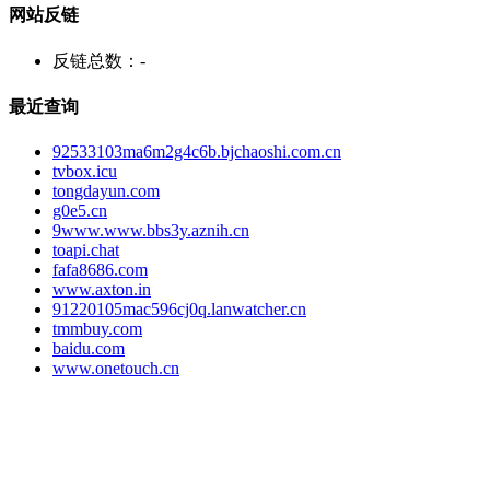
网站反链
反链总数：
-
最近查询
92533103ma6m2g4c6b.bjchaoshi.com.cn
tvbox.icu
tongdayun.com
g0e5.cn
9www.www.bbs3y.aznih.cn
toapi.chat
fafa8686.com
www.axton.in
91220105mac596cj0q.lanwatcher.cn
tmmbuy.com
baidu.com
www.onetouch.cn