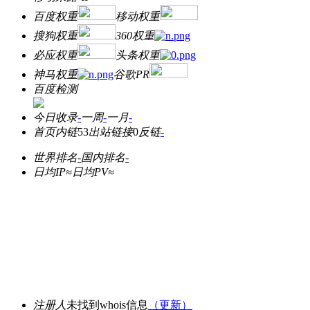
百度权重
移动权重
搜狗权重
360权重
必应权重
头条权重
神马权重
谷歌PR
百度检测
今日收录
-
一周
-
一月
-
首页内链
53
出站链接
0
反链
-
世界排名
-
国内排名
-
日均IP≈
日均PV≈
注册人
未找到whois信息
（更新）