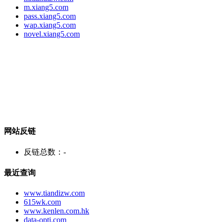
m.xiang5.com
pass.xiang5.com
wap.xiang5.com
novel.xiang5.com
网站反链
反链总数：
-
最近查询
www.tiandizw.com
615wk.com
www.kenlen.com.hk
data-opti.com