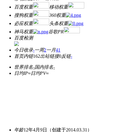
百度权重
移动权重
搜狗权重
360权重
必应权重
头条权重
神马权重
谷歌PR
百度检测
今日收录
-
一周
2
一月
41
首页内链
162
出站链接
0
反链
-
世界排名
-
国内排名
-
日均IP≈
日均PV≈
年龄
12年4月9日
（创建于2014.03.31）