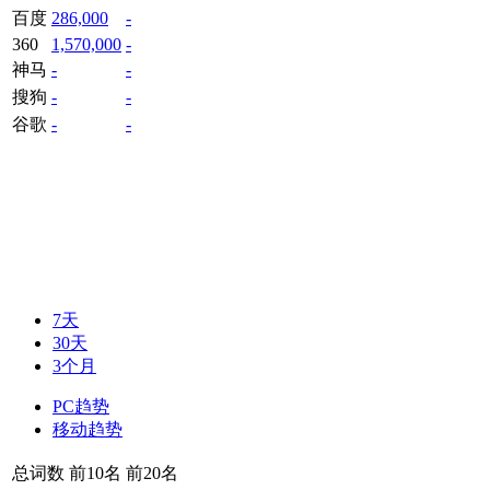
百度
286,000
-
360
1,570,000
-
神马
-
-
搜狗
-
-
谷歌
-
-
7天
30天
3个月
PC趋势
移动趋势
总词数
前10名
前20名