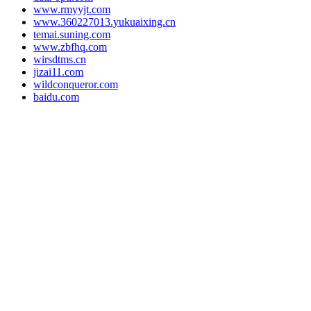
www.rmyyjt.com
www.360227013.yukuaixing.cn
temai.suning.com
www.zbfhq.com
wirsdtms.cn
jizai11.com
wildconqueror.com
baidu.com