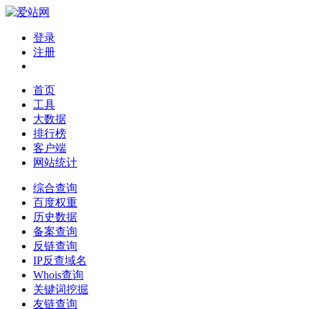
登录
注册
首页
工具
大数据
排行榜
客户端
网站统计
综合查询
百度权重
历史数据
备案查询
反链查询
IP反查域名
Whois查询
关键词挖掘
友链查询