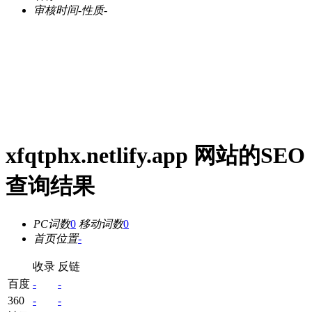
审核时间
-
性质
-
xfqtphx.netlify.app 网站的SEO
查询结果
PC词数
0
移动词数
0
首页位置
-
收录
反链
百度
-
-
360
-
-