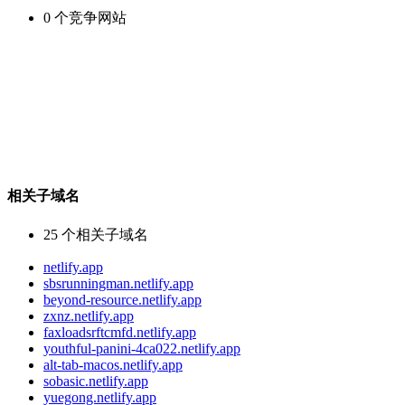
0
个竞争网站
相关子域名
25
个相关子域名
netlify.app
sbsrunningman.netlify.app
beyond-resource.netlify.app
zxnz.netlify.app
faxloadsrftcmfd.netlify.app
youthful-panini-4ca022.netlify.app
alt-tab-macos.netlify.app
sobasic.netlify.app
yuegong.netlify.app