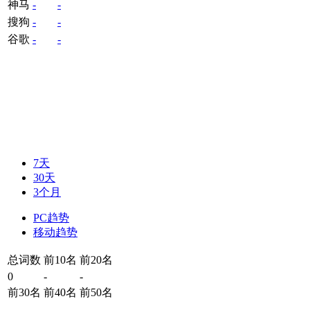
神马
-
-
搜狗
-
-
谷歌
-
-
7天
30天
3个月
PC趋势
移动趋势
总词数
前10名
前20名
0
-
-
前30名
前40名
前50名
-
-
-