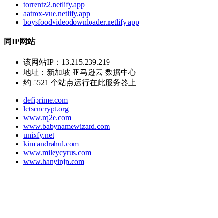
torrentz2.netlify.app
aatrox-vue.netlify.app
boysfoodvideodownloader.netlify.app
同IP网站
该网站IP：
13.215.239.219
地址：
新加坡 亚马逊云 数据中心
约
5521
个站点运行在此服务器上
defiprime.com
letsencrypt.org
www.rq2e.com
www.babynamewizard.com
unixfy.net
kimiandrahul.com
www.mileycyrus.com
www.hanyinjp.com