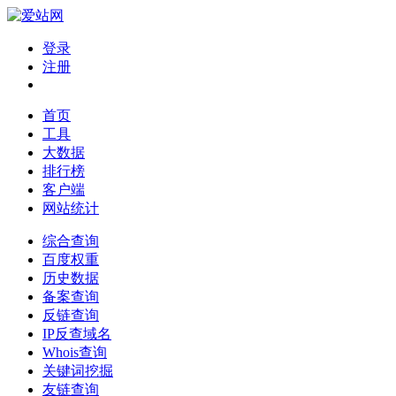
登录
注册
首页
工具
大数据
排行榜
客户端
网站统计
综合查询
百度权重
历史数据
备案查询
反链查询
IP反查域名
Whois查询
关键词挖掘
友链查询