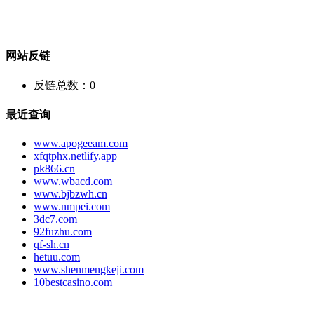
网站反链
反链总数：
0
最近查询
www.apogeeam.com
xfqtphx.netlify.app
pk866.cn
www.wbacd.com
www.bjbzwh.cn
www.nmpei.com
3dc7.com
92fuzhu.com
qf-sh.cn
hetuu.com
www.shenmengkeji.com
10bestcasino.com