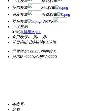
百度权重
移动权重
搜狗权重
360权重
必应权重
头条权重
神马权重
谷歌PR
百度检测
0 未知
详细Api >
今日收录
-
一周
-
一月
-
首页内链
-
出站链接
-
反链
0
世界排名
188,877
国内排名
-
日均IP≈
2220
日均PV≈
2220
备案号
-
名称
-