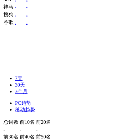
神马
-
-
搜狗
-
-
谷歌
-
-
7天
30天
3个月
PC趋势
移动趋势
总词数
前10名
前20名
-
-
-
前30名
前40名
前50名