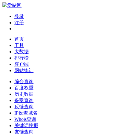
登录
注册
首页
工具
大数据
排行榜
客户端
网站统计
综合查询
百度权重
历史数据
备案查询
反链查询
IP反查域名
Whois查询
关键词挖掘
友链查询