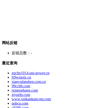
网站反链
反链总数：
-
最近查询
zqchp1014.uni-power.cn
fr9wmolx.cn
xianyufanshen.com.cn
99ccbb.com
jxmenghang.com
ziyuelp.com
www.xmkankancom.com
qubca.com
clj590.com