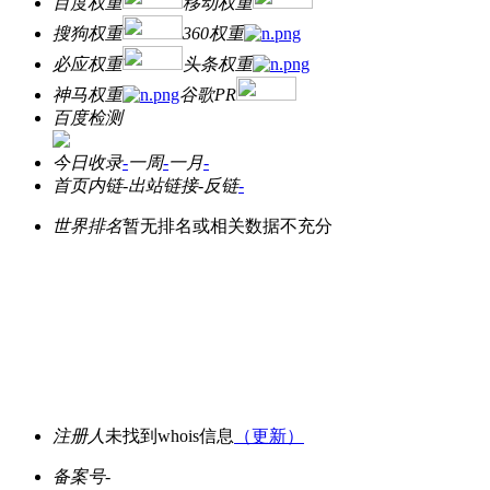
百度权重
移动权重
搜狗权重
360权重
必应权重
头条权重
神马权重
谷歌PR
百度检测
今日收录
-
一周
-
一月
-
首页内链
-
出站链接
-
反链
-
世界排名
暂无排名或相关数据不充分
注册人
未找到whois信息
（更新）
备案号
-