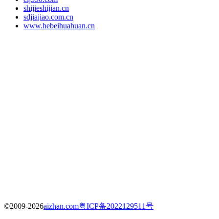
shijieshijian.cn
sdjiajiao.com.cn
www.hebeihuahuan.cn
©2009-2026
aizhan.com
粤ICP备2022129511号