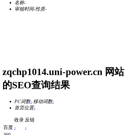
名称
-
审核时间
-
性质
-
zqchp1014.uni-power.cn 网站
的SEO查询结果
PC词数
-
移动词数
-
首页位置
-
收录
反链
百度
-
-
360
-
-