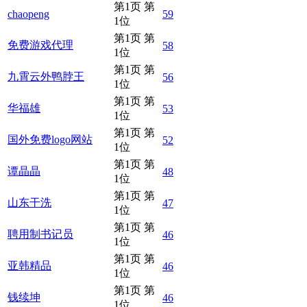
第1页 第
chaopeng
59
1位
第1页 第
免费游戏代理
58
1位
第1页 第
九霄云外鸭脖王
56
1位
第1页 第
华福雄
53
1位
第1页 第
国外免费logo网站
52
1位
第1页 第
谭晶晶
48
1位
第1页 第
山东干洗
47
1位
第1页 第
聘用制书记员
46
1位
第1页 第
亚韩精品
46
1位
第1页 第
钱续坤
46
1位