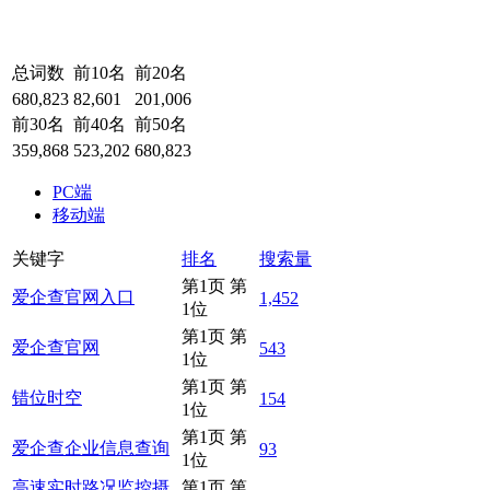
总词数
前10名
前20名
680,823
82,601
201,006
前30名
前40名
前50名
359,868
523,202
680,823
PC端
移动端
关键字
排名
搜索量
第1页 第
爱企查官网入口
1,452
1位
第1页 第
爱企查官网
543
1位
第1页 第
错位时空
154
1位
第1页 第
爱企查企业信息查询
93
1位
高速实时路况监控摄
第1页 第