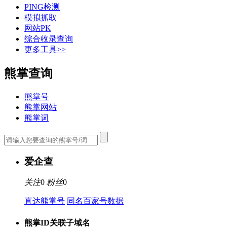
PING检测
模拟抓取
网站PK
综合收录查询
更多工具>>
熊掌查询
熊掌号
熊掌网站
熊掌词
爱企查
关注
0
粉丝
0
直达熊掌号
同名百家号数据
熊掌ID关联子域名