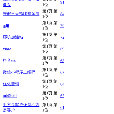
91
像头
1位
第1页 第
丧假三天指哪些亲属
84
1位
第1页 第
qdjl
79
1位
第1页 第
廊坊加油站
72
1位
第1页 第
xinw
69
1位
第1页 第
抖音seo
68
1位
第1页 第
微信小程序二维码
67
1位
第1页 第
优化营销
64
1位
第1页 第
mt4出租
63
1位
甲方是客户还是乙方
第1页 第
61
是客户
1位